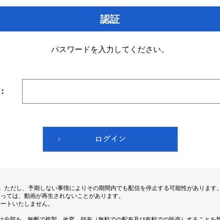
認証
パスワードを入力してください。
：
す。ただし、予期しない事情によりその期間内でも配信を停止する可能性があります
よっては、動画が再生されないことがあります。
ポートいたしません。
は全部を、無断で複製、改変、頒布（無料での配布及び有料での販売）することを