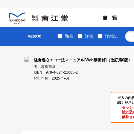
書 籍
和書
洋書
洋雑誌
商品検索
経食道心エコー法マニュアル[Web動画付]（改訂第6版）
著 渡橋和政
ISBN：978-4-524-21085-2
発行年月：2025年●月
※入力内
認くださ
セッシ
誠に恐
解決さ