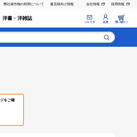
弊社著作物の利用について
書店様向け情報
会社情報
採用情報
洋書・洋雑誌
メルマガ
会員
買い物かご
ジをご確