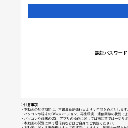
認証パスワード
ご注意事項
・本動画の配信期間は、本書最新刷発行日より 5 年間をめどとしま
・パソコンや端末のOSのバージョン、再生環境、通信回線の状況に
・パソコンや端末のOS、アプリの操作に関しては南江堂では一切サ
・本動画の閲覧に伴う通信費などはご自身でご負担ください。
・本動画に関する著作権はすべて南江堂にあります。動画の一部また