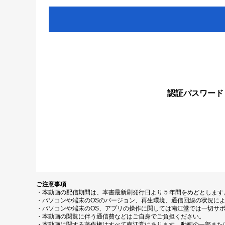
認証パスワード
ご注意事項
・本動画の配信期間は、本書最新刷発行日より 5 年間をめどとしま
・パソコンや端末のOSのバージョン、再生環境、通信回線の状況に
・パソコンや端末のOS、アプリの操作に関しては南江堂では一切サ
・本動画の閲覧に伴う通信費などはご自身でご負担ください。
・本動画に関する著作権はすべて南江堂にあります。動画の一部また