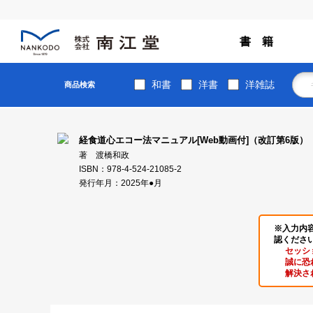
書 籍
和書
洋書
洋雑誌
商品検索
経食道心エコー法マニュアル[Web動画付]（改訂第6版）
著 渡橋和政
ISBN：978-4-524-21085-2
発行年月：2025年●月
※入力内
認くださ
セッシ
誠に恐
解決さ