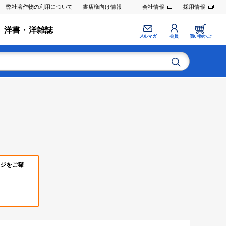
弊社著作物の利用について
書店様向け情報
会社情報
採用情報
洋書・洋雑誌
メルマガ
会員
買い物かご
ジをご確