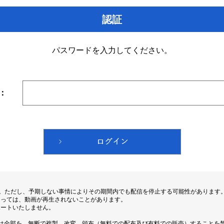
認証
パスワードを入力してください。
：
す。ただし、予期しない事情によりその期間内でも配信を停止する可能性があります
よっては、動画が再生されないことがあります。
ポートいたしません。
は全部を、無断で複製、改変、頒布（無料での配布及び有料での販売）することを