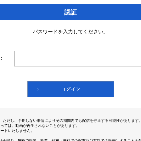
認証
パスワードを入力してください。
：
す。ただし、予期しない事情によりその期間内でも配信を停止する可能性があります
よっては、動画が再生されないことがあります。
ポートいたしません。
は全部を、無断で複製、改変、頒布（無料での配布及び有料での販売）することを