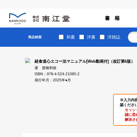
書 籍
和書
洋書
洋雑誌
商品検索
経食道心エコー法マニュアル[Web動画付]（改訂第6版）
著 渡橋和政
ISBN：978-4-524-21085-2
発行年月：2025年●月
※入力内
認くださ
セッシ
誠に恐
解決さ