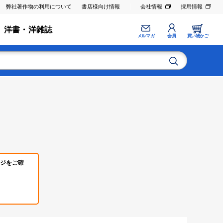
弊社著作物の利用について
書店様向け情報
会社情報
採用情報
洋書・洋雑誌
メルマガ
会員
買い物かご
ジをご確