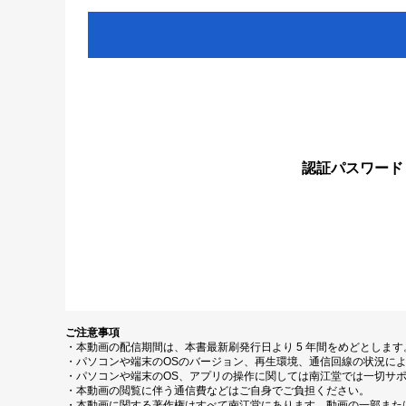
認証パスワード
ご注意事項
・本動画の配信期間は、本書最新刷発行日より 5 年間をめどとしま
・パソコンや端末のOSのバージョン、再生環境、通信回線の状況に
・パソコンや端末のOS、アプリの操作に関しては南江堂では一切サ
・本動画の閲覧に伴う通信費などはご自身でご負担ください。
・本動画に関する著作権はすべて南江堂にあります。動画の一部また