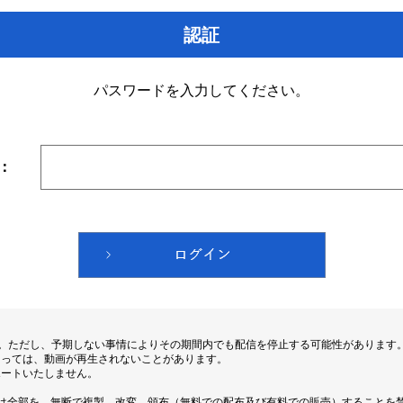
認証
パスワードを入力してください。
：
す。ただし、予期しない事情によりその期間内でも配信を停止する可能性があります
よっては、動画が再生されないことがあります。
ポートいたしません。
は全部を、無断で複製、改変、頒布（無料での配布及び有料での販売）することを