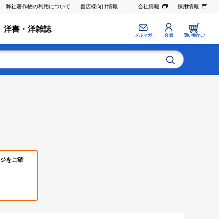
弊社著作物の利用について
書店様向け情報
会社情報
採用情報
洋書・洋雑誌
メルマガ
会員
買い物かご
ジをご確