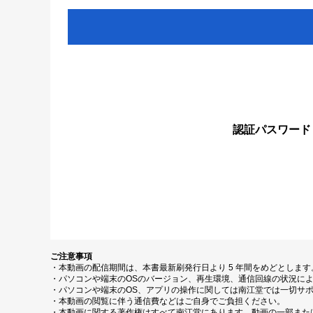
認証パスワード
ご注意事項
・本動画の配信期間は、本書最新刷発行日より 5 年間をめどとしま
・パソコンや端末のOSのバージョン、再生環境、通信回線の状況に
・パソコンや端末のOS、アプリの操作に関しては南江堂では一切サ
・本動画の閲覧に伴う通信費などはご自身でご負担ください。
・本動画に関する著作権はすべて南江堂にあります。動画の一部また