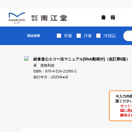
書 籍
和書
洋書
洋雑誌
商品検索
経食道心エコー法マニュアル[Web動画付]（改訂第6版）
著 渡橋和政
ISBN：978-4-524-21085-2
発行年月：2025年●月
※入力内
認くださ
セッシ
誠に恐
解決さ