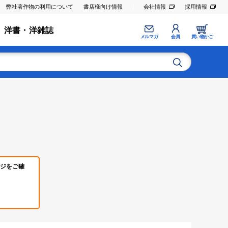
弊社著作物の利用について
書店様向け情報
会社情報
採用情報
洋書・洋雑誌
メルマガ
会員
買い物かご
ジをご確