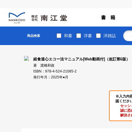
書 籍
和書
洋書
洋雑誌
商品検索
経食道心エコー法マニュアル[Web動画付]（改訂第6版）
著 渡橋和政
ISBN：978-4-524-21085-2
発行年月：2025年●月
※入力内
認くださ
セッシ
誠に恐
解決さ