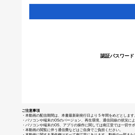
認証パスワード
ご注意事項
・本動画の配信期間は、本書最新刷発行日より 5 年間をめどとしま
・パソコンや端末のOSのバージョン、再生環境、通信回線の状況に
・パソコンや端末のOS、アプリの操作に関しては南江堂では一切サ
・本動画の閲覧に伴う通信費などはご自身でご負担ください。
・本動画に関する著作権はすべて南江堂にあります。動画の一部また