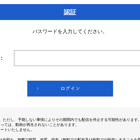
認証
パスワードを入力してください。
：
す。ただし、予期しない事情によりその期間内でも配信を停止する可能性があります
よっては、動画が再生されないことがあります。
ポートいたしません。
は全部を、無断で複製、改変、頒布（無料での配布及び有料での販売）することを