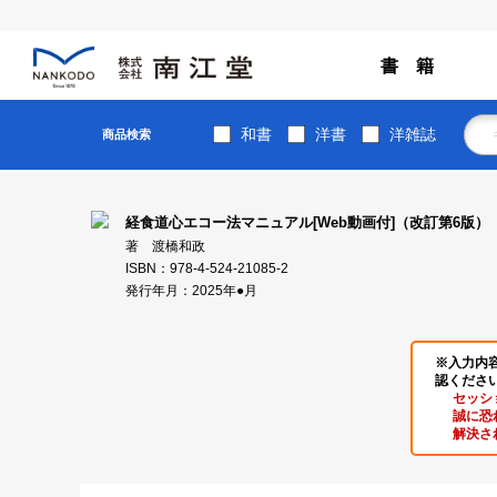
書 籍
和書
洋書
洋雑誌
商品検索
経食道心エコー法マニュアル[Web動画付]（改訂第6版）
著 渡橋和政
ISBN：978-4-524-21085-2
発行年月：2025年●月
※入力内
認くださ
セッシ
誠に恐
解決さ