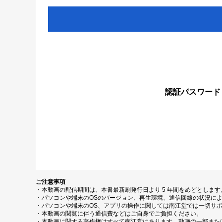
認証パスワード
ご注意事項
・本動画の配信期間は、本書最新刷発行日より 5 年間をめどとしま
・パソコンや端末のOSのバージョン、再生環境、通信回線の状況に
・パソコンや端末のOS、アプリの操作に関しては南江堂では一切サ
・本動画の閲覧に伴う通信費などはご自身でご負担ください。
・本動画に関する著作権はすべて南江堂にあります。動画の一部また