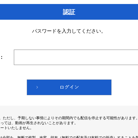
認証
パスワードを入力してください。
：
す。ただし、予期しない事情によりその期間内でも配信を停止する可能性があります
よっては、動画が再生されないことがあります。
ポートいたしません。
は全部を、無断で複製、改変、頒布（無料での配布及び有料での販売）することを