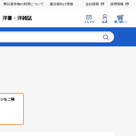
弊社著作物の利用について
書店様向け情報
会社情報
採用情報
洋書・洋雑誌
メルマガ
会員
買い物かご
ジをご確