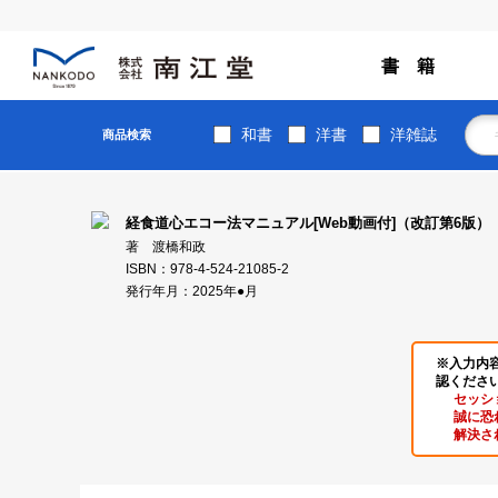
書 籍
和書
洋書
洋雑誌
商品検索
経食道心エコー法マニュアル[Web動画付]（改訂第6版）
著 渡橋和政
ISBN：978-4-524-21085-2
発行年月：2025年●月
※入力内
認くださ
セッシ
誠に恐
解決さ