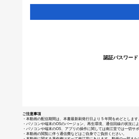
認証パスワード
ご注意事項
・本動画の配信期間は、本書最新刷発行日より 5 年間をめどとしま
・パソコンや端末のOSのバージョン、再生環境、通信回線の状況に
・パソコンや端末のOS、アプリの操作に関しては南江堂では一切サ
・本動画の閲覧に伴う通信費などはご自身でご負担ください。
・本動画に関する著作権はすべて南江堂にあります。動画の一部また