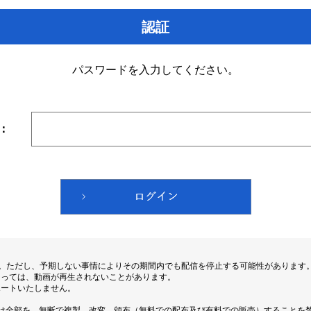
認証
パスワードを入力してください。
：
す。ただし、予期しない事情によりその期間内でも配信を停止する可能性があります
よっては、動画が再生されないことがあります。
ポートいたしません。
は全部を、無断で複製、改変、頒布（無料での配布及び有料での販売）することを