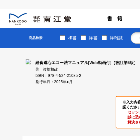
書 籍
和書
洋書
洋雑誌
商品検索
経食道心エコー法マニュアル[Web動画付]（改訂第6版）
著 渡橋和政
ISBN：978-4-524-21085-2
発行年月：2025年●月
※入力内
認くださ
セッシ
誠に恐
解決さ