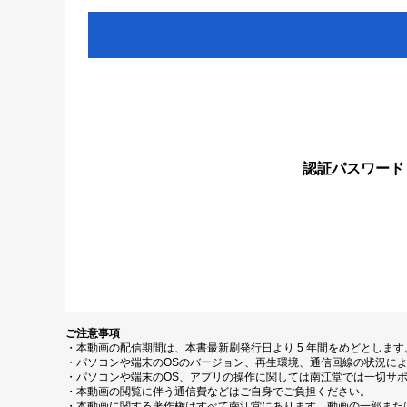
認証パスワード
ご注意事項
・本動画の配信期間は、本書最新刷発行日より 5 年間をめどとしま
・パソコンや端末のOSのバージョン、再生環境、通信回線の状況に
・パソコンや端末のOS、アプリの操作に関しては南江堂では一切サ
・本動画の閲覧に伴う通信費などはご自身でご負担ください。
・本動画に関する著作権はすべて南江堂にあります。動画の一部また