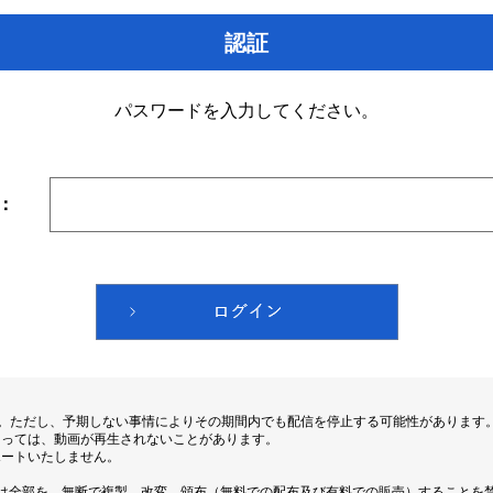
認証
パスワードを入力してください。
：
す。ただし、予期しない事情によりその期間内でも配信を停止する可能性があります
よっては、動画が再生されないことがあります。
ポートいたしません。
は全部を、無断で複製、改変、頒布（無料での配布及び有料での販売）することを