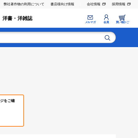
弊社著作物の利用について
書店様向け情報
会社情報
採用情報
洋書・洋雑誌
メルマガ
会員
買い物かご
ジをご確