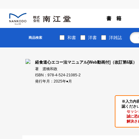
書 籍
和書
洋書
洋雑誌
商品検索
経食道心エコー法マニュアル[Web動画付]（改訂第6版）
著 渡橋和政
ISBN：978-4-524-21085-2
発行年月：2025年●月
※入力内
認くださ
セッシ
誠に恐
解決さ