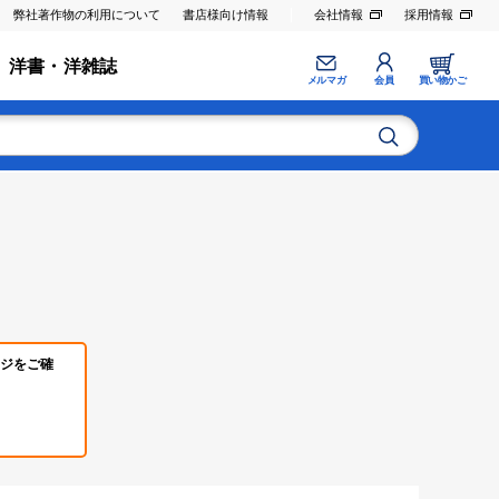
弊社著作物の利用について
書店様向け情報
会社情報
採用情報
洋書・洋雑誌
メルマガ
会員
買い物かご
ジをご確