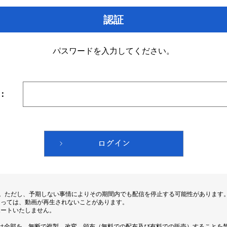
認証
パスワードを入力してください。
：
す。ただし、予期しない事情によりその期間内でも配信を停止する可能性があります
よっては、動画が再生されないことがあります。
ポートいたしません。
は全部を、無断で複製、改変、頒布（無料での配布及び有料での販売）することを