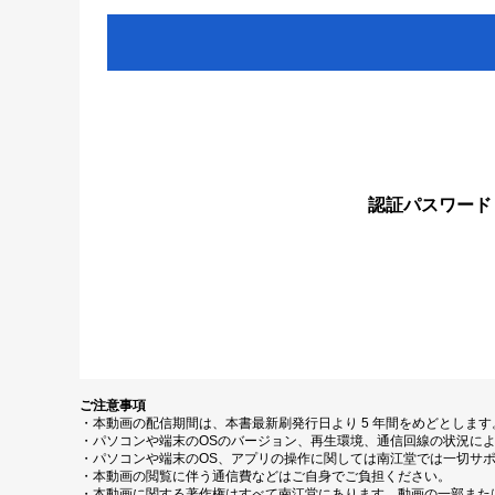
認証パスワード
ご注意事項
・本動画の配信期間は、本書最新刷発行日より 5 年間をめどとしま
・パソコンや端末のOSのバージョン、再生環境、通信回線の状況に
・パソコンや端末のOS、アプリの操作に関しては南江堂では一切サ
・本動画の閲覧に伴う通信費などはご自身でご負担ください。
・本動画に関する著作権はすべて南江堂にあります。動画の一部また