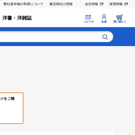
弊社著作物の利用について
書店様向け情報
会社情報
採用情報
洋書・洋雑誌
メルマガ
会員
買い物かご
ジをご確