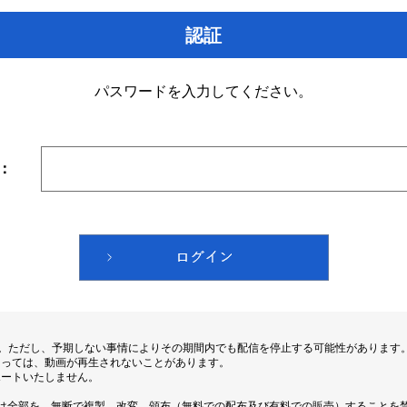
認証
パスワードを入力してください。
：
す。ただし、予期しない事情によりその期間内でも配信を停止する可能性があります
よっては、動画が再生されないことがあります。
ポートいたしません。
は全部を、無断で複製、改変、頒布（無料での配布及び有料での販売）することを