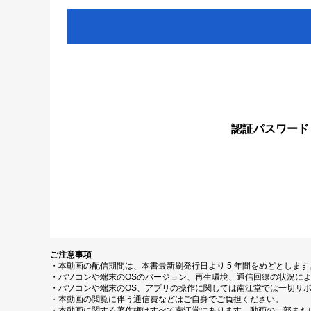
認証パスワード
ご注意事項
・本動画の配信期間は、本書最新刷発行日より 5 年間をめどとしま
・パソコンや端末のOSのバージョン、再生環境、通信回線の状況に
・パソコンや端末のOS、アプリの操作に関しては南江堂では一切サ
・本動画の閲覧に伴う通信費などはご自身でご負担ください。
・本動画に関する著作権はすべて南江堂にあります。動画の一部また