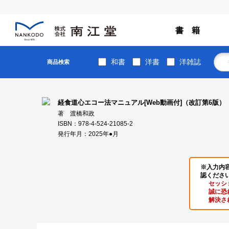
書 籍
和書
洋書
洋雑誌
商品検索
経食道心エコー法マニュアル[Web動画付]（改訂第6版）
著 渡橋和政
ISBN：978-4-524-21085-2
発行年月：2025年●月
※入力内
認くださ
セッシ
誠に恐
解決さ