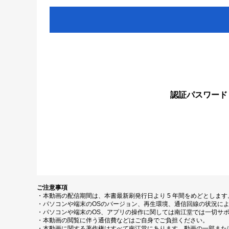
認証パスワード
ご注意事項
・本動画の配信期間は、本書最新刷発行日より 5 年間をめどとしま
・パソコンや端末のOSのバージョン、再生環境、通信回線の状況に
・パソコンや端末のOS、アプリの操作に関しては南江堂では一切サ
・本動画の閲覧に伴う通信費などはご自身でご負担ください。
・本動画に関する著作権はすべて南江堂にあります。動画の一部また