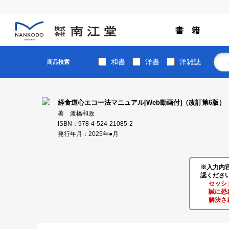
書 籍
和書
洋書
洋雑誌
商品検索
経食道心エコー法マニュアル[Web動画付]（改訂第6版）
著 渡橋和政
ISBN：978-4-524-21085-2
発行年月：2025年●月
※入力内
認くださ
セッシ
誠に恐
解決さ