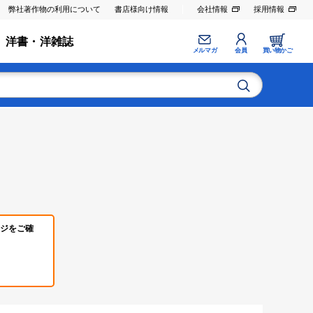
弊社著作物の利用について
書店様向け情報
会社情報
採用情報
洋書・洋雑誌
メルマガ
会員
買い物かご
ジをご確