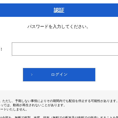
認証
パスワードを入力してください。
：
す。ただし、予期しない事情によりその期間内でも配信を停止する可能性があります
よっては、動画が再生されないことがあります。
ポートいたしません。
は全部を、無断で複製、改変、頒布（無料での配布及び有料での販売）することを