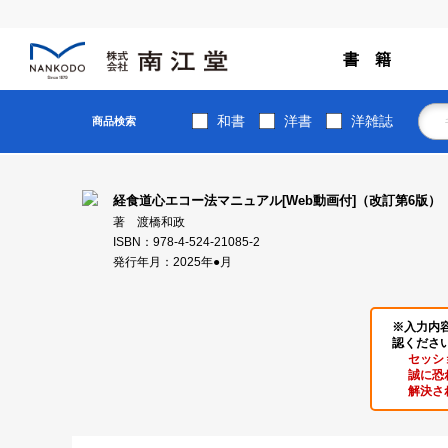
書 籍
和書
洋書
洋雑誌
商品検索
経食道心エコー法マニュアル[Web動画付]（改訂第6版）
著 渡橋和政
ISBN：978-4-524-21085-2
発行年月：2025年●月
※入力内
認くださ
セッシ
誠に恐
解決さ