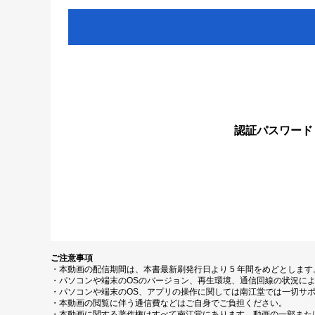
認証パスワード
ご注意事項
・本動画の配信期間は、本書最新刷発行日より 5 年間をめどとしま
・パソコンや端末のOSのバージョン、再生環境、通信回線の状況に
・パソコンや端末のOS、アプリの操作に関しては南江堂では一切サ
・本動画の閲覧に伴う通信費などはご自身でご負担ください。
・本動画に関する著作権はすべて南江堂にあります。動画の一部また