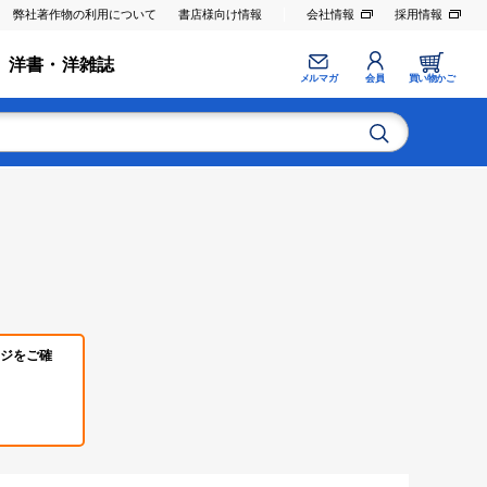
弊社著作物の利用について
書店様向け情報
会社情報
採用情報
洋書・洋雑誌
メルマガ
会員
買い物かご
ジをご確