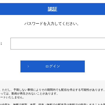
認証
パスワードを入力してください。
：
す。ただし、予期しない事情によりその期間内でも配信を停止する可能性があります
よっては、動画が再生されないことがあります。
ポートいたしません。
は全部を、無断で複製、改変、頒布（無料での配布及び有料での販売）することを