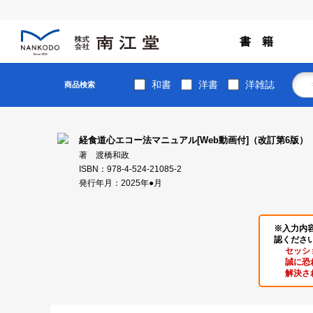
書 籍
和書
洋書
洋雑誌
商品検索
経食道心エコー法マニュアル[Web動画付]（改訂第6版）
著 渡橋和政
ISBN：978-4-524-21085-2
発行年月：2025年●月
※入力内
認くださ
セッシ
誠に恐
解決さ