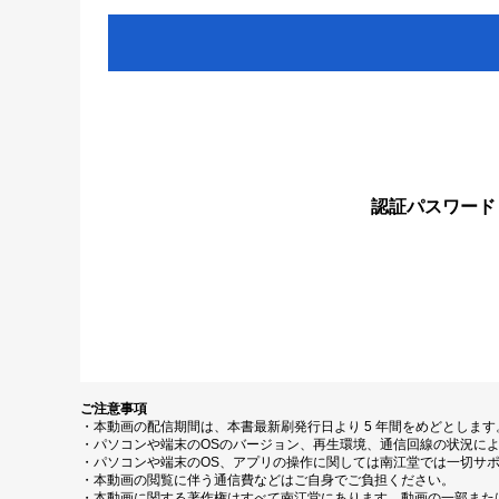
認証パスワード
ご注意事項
・本動画の配信期間は、本書最新刷発行日より 5 年間をめどとしま
・パソコンや端末のOSのバージョン、再生環境、通信回線の状況に
・パソコンや端末のOS、アプリの操作に関しては南江堂では一切サ
・本動画の閲覧に伴う通信費などはご自身でご負担ください。
・本動画に関する著作権はすべて南江堂にあります。動画の一部また