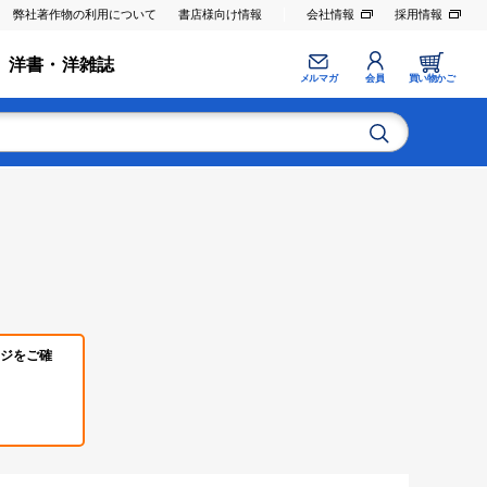
弊社著作物の利用について
書店様向け情報
会社情報
採用情報
洋書・洋雑誌
メルマガ
会員
買い物かご
ジをご確