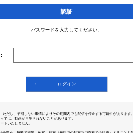
認証
パスワードを入力してください。
：
す。ただし、予期しない事情によりその期間内でも配信を停止する可能性があります
よっては、動画が再生されないことがあります。
ポートいたしません。
は全部を、無断で複製、改変、頒布（無料での配布及び有料での販売）することを