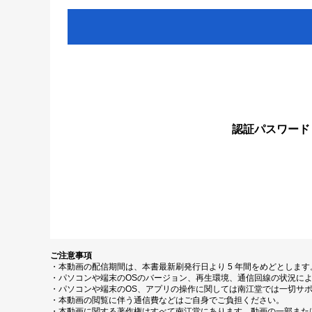
認証パスワード
ご注意事項
・本動画の配信期間は、本書最新刷発行日より 5 年間をめどとしま
・パソコンや端末のOSのバージョン、再生環境、通信回線の状況に
・パソコンや端末のOS、アプリの操作に関しては南江堂では一切サ
・本動画の閲覧に伴う通信費などはご自身でご負担ください。
・本動画に関する著作権はすべて南江堂にあります。動画の一部また