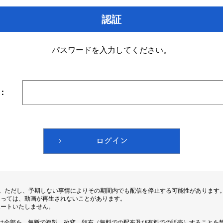
認証
パスワードを入力してください。
：
す。ただし、予期しない事情によりその期間内でも配信を停止する可能性があります
よっては、動画が再生されないことがあります。
ポートいたしません。
は全部を、無断で複製、改変、頒布（無料での配布及び有料での販売）することを