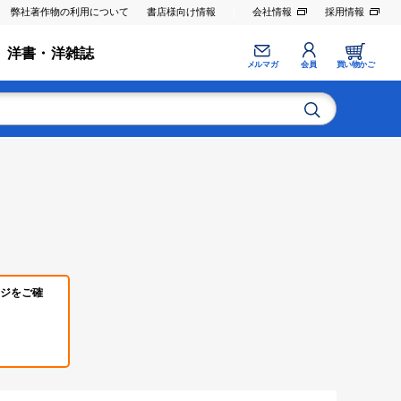
弊社著作物の利用について
書店様向け情報
会社情報
採用情報
洋書・洋雑誌
メルマガ
会員
買い物かご
ジをご確