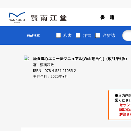
書 籍
和書
洋書
洋雑誌
商品検索
経食道心エコー法マニュアル[Web動画付]（改訂第6版）
著 渡橋和政
ISBN：978-4-524-21085-2
発行年月：2025年●月
※入力内
認くださ
セッシ
誠に恐
解決さ