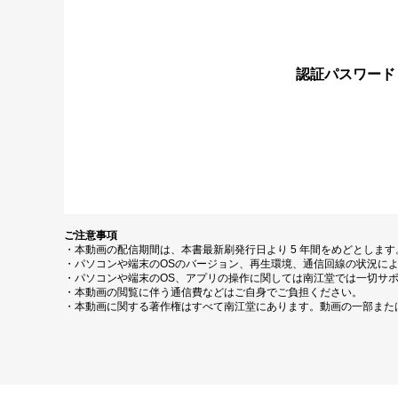
認証パスワード
ご注意事項
・本動画の配信期間は、本書最新刷発行日より 5 年間をめどとしま
・パソコンや端末のOSのバージョン、再生環境、通信回線の状況に
・パソコンや端末のOS、アプリの操作に関しては南江堂では一切サ
・本動画の閲覧に伴う通信費などはご自身でご負担ください。
・本動画に関する著作権はすべて南江堂にあります。動画の一部また