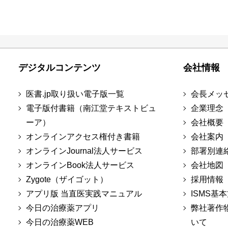
デジタルコンテンツ
会社情報
医書.jp取り扱い電子版一覧
会長メッ
電子版付書籍（南江堂テキストビュ
企業理念
ーア）
会社概要
オンラインアクセス権付き書籍
会社案内
オンラインJournal法人サービス
部署別連
オンラインBook法人サービス
会社地図
Zygote（ザイゴット）
採用情報
アプリ版 当直医実践マニュアル
ISMS基
今日の治療薬アプリ
弊社著作
今日の治療薬WEB
いて