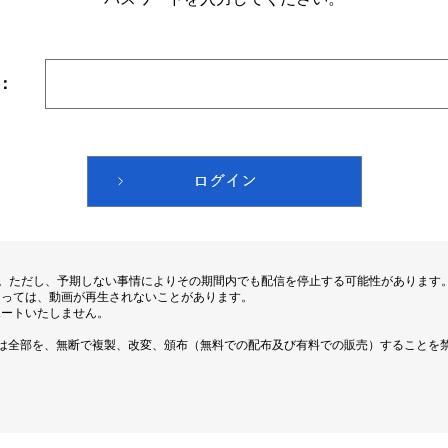
：
す。ただし、予期しない事情によりその期間内でも配信を停止する可能性があります
よっては、動画が再生されないことがあります。
ポートいたしません。
は全部を、無断で複製、改変、頒布（無料での配布及び有料での販売）することを