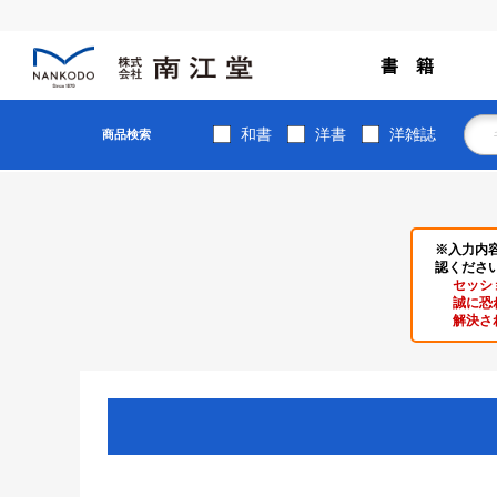
書 籍
和書
洋書
洋雑誌
商品検索
※入力内
認くださ
セッシ
誠に恐
解決さ