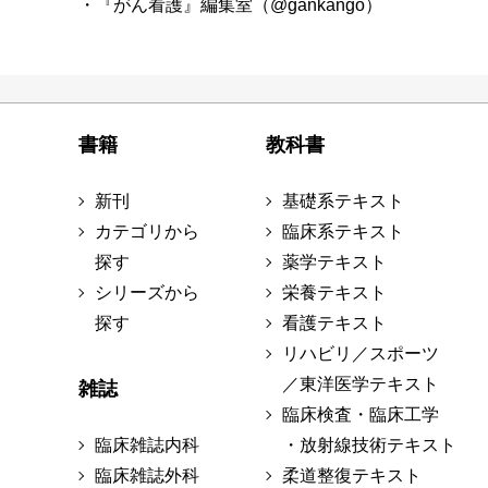
・『がん看護』編集室（@gankango）
書籍
教科書
新刊
基礎系テキスト
カテゴリから
臨床系テキスト
探す
薬学テキスト
シリーズから
栄養テキスト
探す
看護テキスト
リハビリ／スポーツ
／東洋医学テキスト
雑誌
臨床検査・臨床工学
臨床雑誌内科
・放射線技術テキスト
臨床雑誌外科
柔道整復テキスト