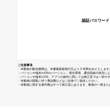
認証パスワード
ご注意事項
・本動画の配信期間は、本書最新刷発行日より 5 年間をめどとしま
・パソコンや端末のOSのバージョン、再生環境、通信回線の状況に
・パソコンや端末のOS、アプリの操作に関しては南江堂では一切サ
・本動画の閲覧に伴う通信費などはご自身でご負担ください。
・本動画に関する著作権はすべて南江堂にあります。動画の一部また