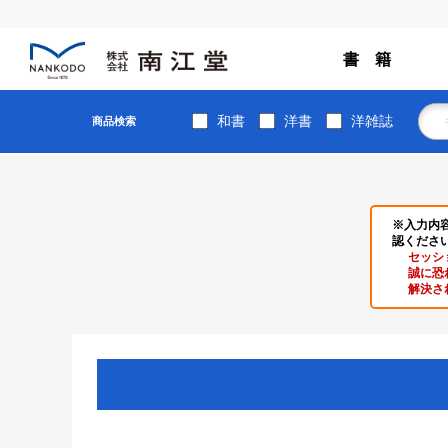
書 籍
和書
洋書
洋雑誌
商品検索
※入力内
認くださ
セッシ
誠に恐
解決さ