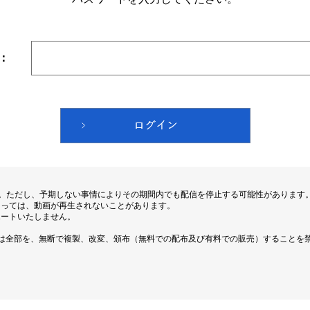
：
す。ただし、予期しない事情によりその期間内でも配信を停止する可能性があります
よっては、動画が再生されないことがあります。
ポートいたしません。
は全部を、無断で複製、改変、頒布（無料での配布及び有料での販売）することを