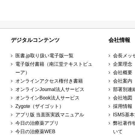
デジタルコンテンツ
会社情報
医書.jp取り扱い電子版一覧
会長メッ
電子版付書籍（南江堂テキストビュ
企業理念
ーア）
会社概要
オンラインアクセス権付き書籍
会社案内
オンラインJournal法人サービス
部署別連
オンラインBook法人サービス
会社地図
Zygote（ザイゴット）
採用情報
アプリ版 当直医実践マニュアル
ISMS基
今日の治療薬アプリ
弊社著作
今日の治療薬WEB
いて