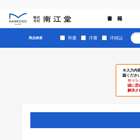
書 籍
和書
洋書
洋雑誌
商品検索
※入力内
認くださ
セッシ
誠に恐
解決さ