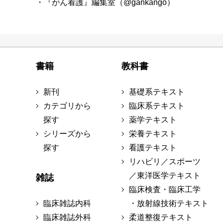
・『がん看護』編集室（@gankango）
書籍
教科書
新刊
基礎系テキスト
カテゴリから
臨床系テキスト
探す
薬学テキスト
シリーズから
栄養テキスト
探す
看護テキスト
リハビリ／スポーツ
／東洋医学テキスト
雑誌
臨床検査・臨床工学
臨床雑誌内科
・放射線技術テキスト
臨床雑誌外科
柔道整復テキスト