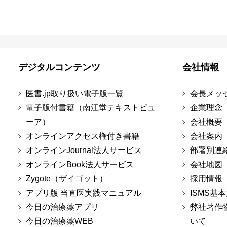
デジタルコンテンツ
会社情報
医書.jp取り扱い電子版一覧
会長メッ
電子版付書籍（南江堂テキストビュ
企業理念
ーア）
会社概要
オンラインアクセス権付き書籍
会社案内
オンラインJournal法人サービス
部署別連
オンラインBook法人サービス
会社地図
Zygote（ザイゴット）
採用情報
アプリ版 当直医実践マニュアル
ISMS基
今日の治療薬アプリ
弊社著作
今日の治療薬WEB
いて