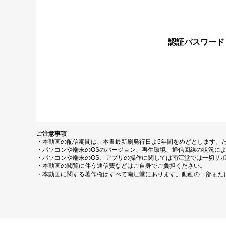
認証パスワード
ご注意事項
・本動画の配信期間は、本書最新刷発行日よ5年間をめどとします。
・パソコンや端末のOSのバージョン、再生環境、通信回線の状況に
・パソコンや端末のOS、アプリの操作に関しては南江堂では一切サ
・本動画の閲覧に伴う通信費などはご自身でご負担ください。
・本動画に関する著作権はすべて南江堂にあります。動画の一部また