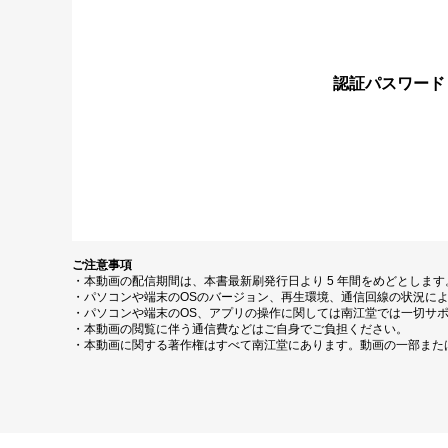
認証パスワード
ご注意事項
・本動画の配信期間は、本書最新刷発行日より 5 年間をめどとしま
・パソコンや端末のOSのバージョン、再生環境、通信回線の状況に
・パソコンや端末のOS、アプリの操作に関しては南江堂では一切サ
・本動画の閲覧に伴う通信費などはご自身でご負担ください。
・本動画に関する著作権はすべて南江堂にあります。動画の一部また