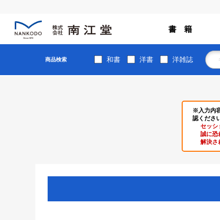
書 籍
和書
洋書
洋雑誌
商品検索
※入力内
認くださ
セッシ
誠に恐
解決さ