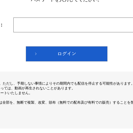
：
す。ただし、予期しない事情によりその期間内でも配信を停止する可能性があります
よっては、動画が再生されないことがあります。
ポートいたしません。
は全部を、無断で複製、改変、頒布（無料での配布及び有料での販売）することを