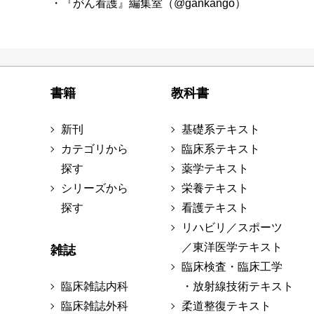
・『がん看護』編集室（@gankango）
書籍
教科書
新刊
基礎系テキスト
カテゴリから
臨床系テキスト
探す
薬学テキスト
シリーズから
栄養テキスト
探す
看護テキスト
リハビリ／スポーツ
／東洋医学テキスト
雑誌
臨床検査・臨床工学
臨床雑誌内科
・放射線技術テキスト
臨床雑誌外科
柔道整復テキスト