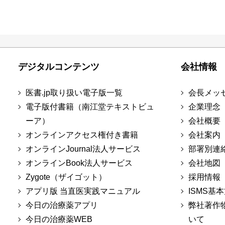
デジタルコンテンツ
会社情報
医書.jp取り扱い電子版一覧
会長メッ
電子版付書籍（南江堂テキストビュ
企業理念
ーア）
会社概要
オンラインアクセス権付き書籍
会社案内
オンラインJournal法人サービス
部署別連
オンラインBook法人サービス
会社地図
Zygote（ザイゴット）
採用情報
アプリ版 当直医実践マニュアル
ISMS基
今日の治療薬アプリ
弊社著作
今日の治療薬WEB
いて