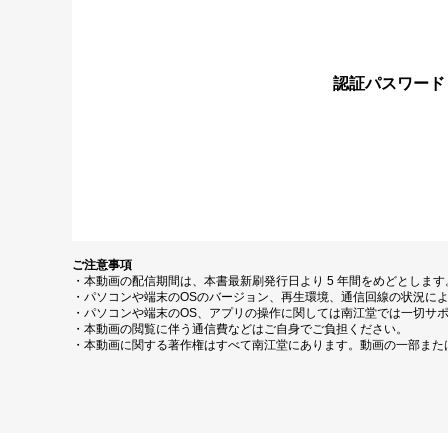
認証パスワード
ご注意事項
・本動画の配信期間は、本書最新刷発行日より 5 年間をめどとしま
・パソコンや端末のOSのバージョン、再生環境、通信回線の状況に
・パソコンや端末のOS、アプリの操作に関しては南江堂では一切サ
・本動画の閲覧に伴う通信費などはご自身でご負担ください。
・本動画に関する著作権はすべて南江堂にあります。動画の一部また