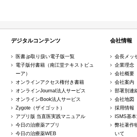
デジタルコンテンツ
会社情報
医書.jp取り扱い電子版一覧
会長メッ
電子版付書籍（南江堂テキストビュ
企業理念
ーア）
会社概要
オンラインアクセス権付き書籍
会社案内
オンラインJournal法人サービス
部署別連
オンラインBook法人サービス
会社地図
Zygote（ザイゴット）
採用情報
アプリ版 当直医実践マニュアル
ISMS基
今日の治療薬アプリ
弊社著作
今日の治療薬WEB
いて