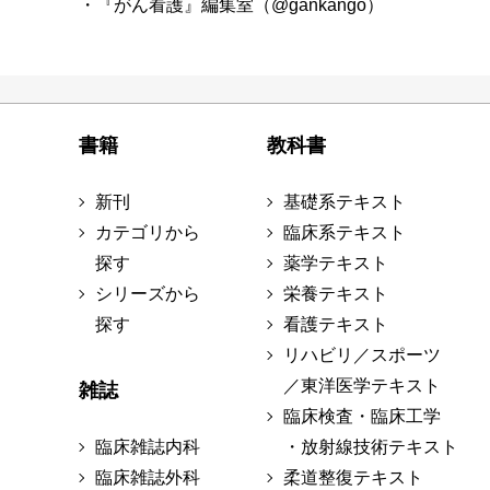
・『がん看護』編集室（@gankango）
書籍
教科書
新刊
基礎系テキスト
カテゴリから
臨床系テキスト
探す
薬学テキスト
シリーズから
栄養テキスト
探す
看護テキスト
リハビリ／スポーツ
／東洋医学テキスト
雑誌
臨床検査・臨床工学
臨床雑誌内科
・放射線技術テキスト
臨床雑誌外科
柔道整復テキスト