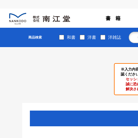
書 籍
和書
洋書
洋雑誌
商品検索
※入力内
認くださ
セッシ
誠に恐
解決さ