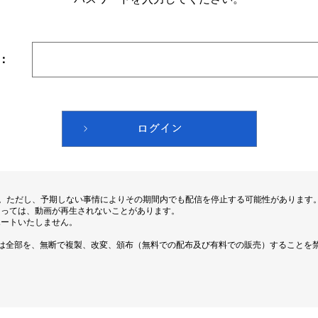
：
す。ただし、予期しない事情によりその期間内でも配信を停止する可能性があります
よっては、動画が再生されないことがあります。
ポートいたしません。
は全部を、無断で複製、改変、頒布（無料での配布及び有料での販売）することを