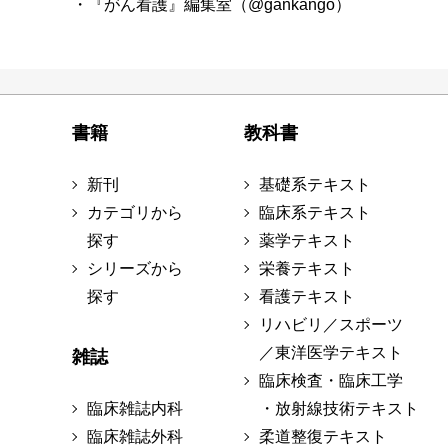
・『がん看護』編集室（@gankango）
書籍
教科書
新刊
基礎系テキスト
カテゴリから
臨床系テキスト
探す
薬学テキスト
シリーズから
栄養テキスト
探す
看護テキスト
リハビリ／スポーツ
／東洋医学テキスト
雑誌
臨床検査・臨床工学
臨床雑誌内科
・放射線技術テキスト
臨床雑誌外科
柔道整復テキスト