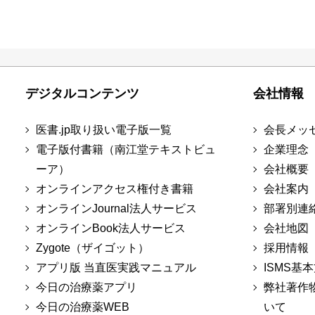
デジタルコンテンツ
会社情報
医書.jp取り扱い電子版一覧
会長メッ
電子版付書籍（南江堂テキストビュ
企業理念
ーア）
会社概要
オンラインアクセス権付き書籍
会社案内
オンラインJournal法人サービス
部署別連
オンラインBook法人サービス
会社地図
Zygote（ザイゴット）
採用情報
アプリ版 当直医実践マニュアル
ISMS基
今日の治療薬アプリ
弊社著作
今日の治療薬WEB
いて