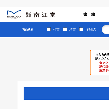
書 籍
和書
洋書
洋雑誌
商品検索
※入力内
認くださ
セッシ
誠に恐
解決さ