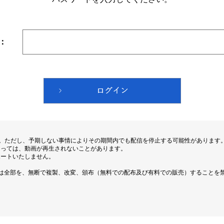
：
す。ただし、予期しない事情によりその期間内でも配信を停止する可能性があります
よっては、動画が再生されないことがあります。
ポートいたしません。
は全部を、無断で複製、改変、頒布（無料での配布及び有料での販売）することを