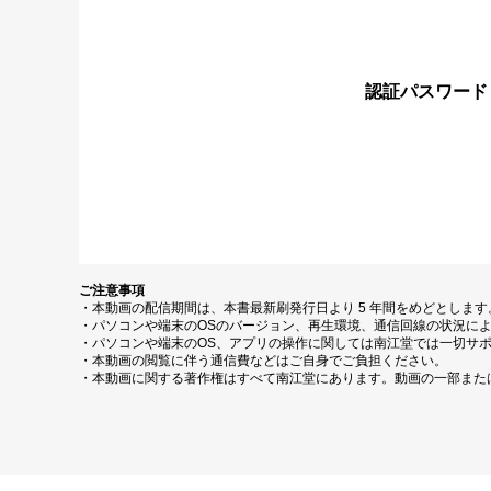
認証パスワード
ご注意事項
・本動画の配信期間は、本書最新刷発行日より 5 年間をめどとしま
・パソコンや端末のOSのバージョン、再生環境、通信回線の状況に
・パソコンや端末のOS、アプリの操作に関しては南江堂では一切サ
・本動画の閲覧に伴う通信費などはご自身でご負担ください。
・本動画に関する著作権はすべて南江堂にあります。動画の一部また