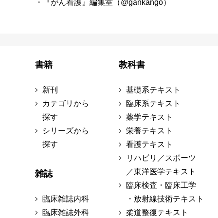
・『がん看護』編集室（@gankango）
書籍
教科書
新刊
基礎系テキスト
カテゴリから
臨床系テキスト
探す
薬学テキスト
シリーズから
栄養テキスト
探す
看護テキスト
リハビリ／スポーツ
／東洋医学テキスト
雑誌
臨床検査・臨床工学
臨床雑誌内科
・放射線技術テキスト
臨床雑誌外科
柔道整復テキスト