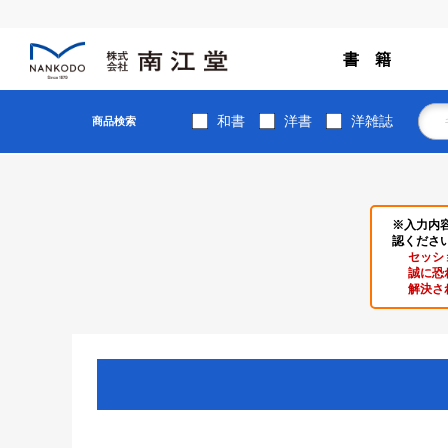
書 籍
和書
洋書
洋雑誌
商品検索
※入力内
認くださ
セッシ
誠に恐
解決さ