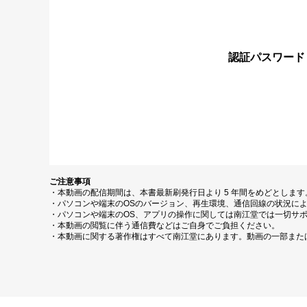
認証パスワード
ご注意事項
・本動画の配信期間は、本書最新刷発行日より 5 年間をめどとしま
・パソコンや端末のOSのバージョン、再生環境、通信回線の状況に
・パソコンや端末のOS、アプリの操作に関しては南江堂では一切サ
・本動画の閲覧に伴う通信費などはご自身でご負担ください。
・本動画に関する著作権はすべて南江堂にあります。動画の一部また