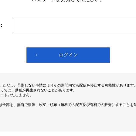
：
す。ただし、予期しない事情によりその期間内でも配信を停止する可能性があります
よっては、動画が再生されないことがあります。
ポートいたしません。
は全部を、無断で複製、改変、頒布（無料での配布及び有料での販売）することを