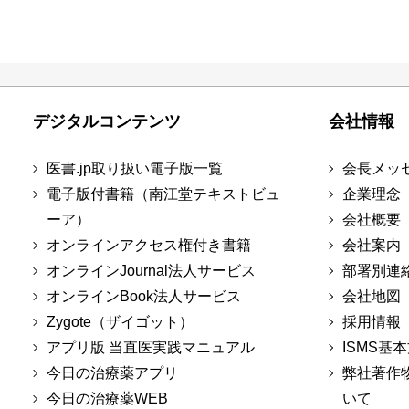
デジタルコンテンツ
会社情報
医書.jp取り扱い電子版一覧
会長メッ
電子版付書籍（南江堂テキストビュ
企業理念
ーア）
会社概要
オンラインアクセス権付き書籍
会社案内
オンラインJournal法人サービス
部署別連
オンラインBook法人サービス
会社地図
Zygote（ザイゴット）
採用情報
アプリ版 当直医実践マニュアル
ISMS基
今日の治療薬アプリ
弊社著作
今日の治療薬WEB
いて