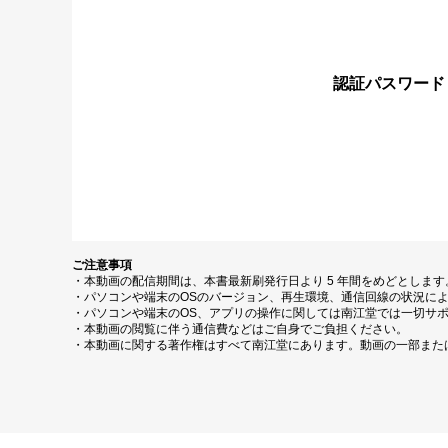
認証パスワード
ご注意事項
・本動画の配信期間は、本書最新刷発行日より 5 年間をめどとしま
・パソコンや端末のOSのバージョン、再生環境、通信回線の状況に
・パソコンや端末のOS、アプリの操作に関しては南江堂では一切サ
・本動画の閲覧に伴う通信費などはご自身でご負担ください。
・本動画に関する著作権はすべて南江堂にあります。動画の一部また