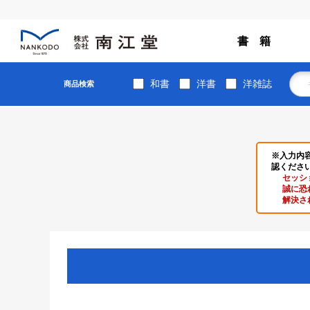
書 籍
和書
洋書
洋雑誌
商品検索
※入力内
認くださ
セッシ
誠に恐
解決さ