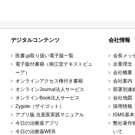
デジタルコンテンツ
会社情報
医書.jp取り扱い電子版一覧
会長メッ
電子版付書籍（南江堂テキストビュ
企業理念
ーア）
会社概要
オンラインアクセス権付き書籍
会社案内
オンラインJournal法人サービス
部署別連
オンラインBook法人サービス
会社地図
Zygote（ザイゴット）
採用情報
アプリ版 当直医実践マニュアル
ISMS基
今日の治療薬アプリ
弊社著作
今日の治療薬WEB
いて