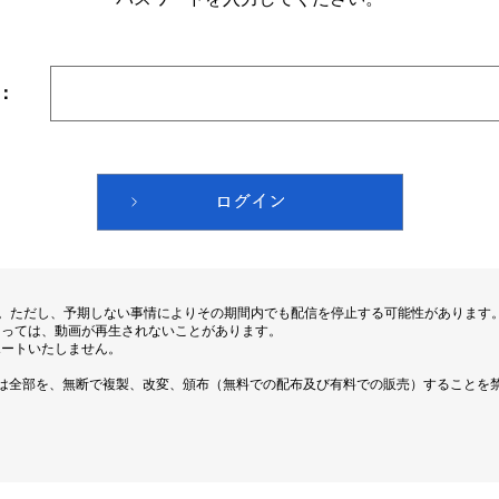
：
す。ただし、予期しない事情によりその期間内でも配信を停止する可能性があります
よっては、動画が再生されないことがあります。
ポートいたしません。
は全部を、無断で複製、改変、頒布（無料での配布及び有料での販売）することを