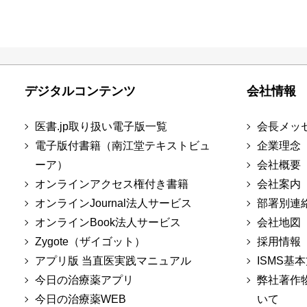
デジタルコンテンツ
会社情報
医書.jp取り扱い電子版一覧
会長メッ
電子版付書籍（南江堂テキストビュ
企業理念
ーア）
会社概要
オンラインアクセス権付き書籍
会社案内
オンラインJournal法人サービス
部署別連
オンラインBook法人サービス
会社地図
Zygote（ザイゴット）
採用情報
アプリ版 当直医実践マニュアル
ISMS基
今日の治療薬アプリ
弊社著作
今日の治療薬WEB
いて