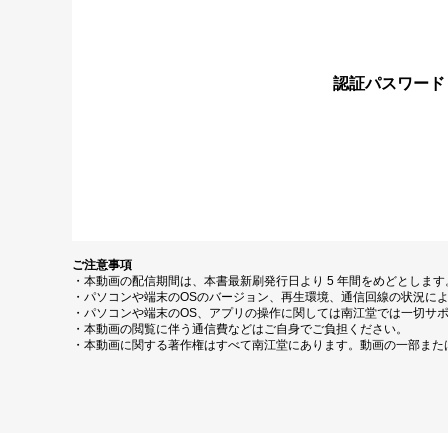
認証パスワード
ご注意事項
・本動画の配信期間は、本書最新刷発行日より 5 年間をめどとしま
・パソコンや端末のOSのバージョン、再生環境、通信回線の状況に
・パソコンや端末のOS、アプリの操作に関しては南江堂では一切サ
・本動画の閲覧に伴う通信費などはご自身でご負担ください。
・本動画に関する著作権はすべて南江堂にあります。動画の一部また