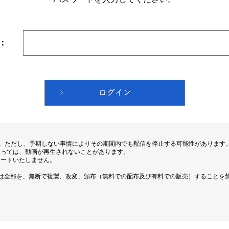
：
す。ただし、予期しない事情によりその期間内でも配信を停止する可能性があります
よっては、動画が再生されないことがあります。
ポートいたしません。
は全部を、無断で複製、改変、頒布（無料での配布及び有料での販売）することを