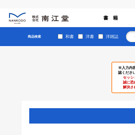
書 籍
和書
洋書
洋雑誌
商品検索
※入力内
認くださ
セッシ
誠に恐
解決さ