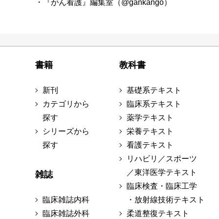
・『がん看護』編集室（@gankango）
書籍
教科書
新刊
基礎系テキスト
カテゴリから
臨床系テキスト
探す
薬学テキスト
シリーズから
栄養テキスト
探す
看護テキスト
リハビリ／スポーツ
／東洋医学テキスト
雑誌
臨床検査・臨床工学
臨床雑誌内科
・放射線技術テキスト
臨床雑誌外科
柔道整復テキスト