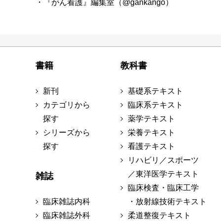
・『がん看護』編集室（@gankango）
書籍
教科書
新刊
基礎系テキスト
カテゴリから
臨床系テキスト
探す
薬学テキスト
シリーズから
栄養テキスト
探す
看護テキスト
リハビリ／スポーツ
／東洋医学テキスト
雑誌
臨床検査・臨床工学
臨床雑誌内科
・放射線技術テキスト
臨床雑誌外科
柔道整復テキスト