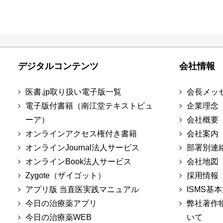
デジタルコンテンツ
会社情報
医書.jp取り扱い電子版一覧
会長メッ
電子版付書籍（南江堂テキストビュ
企業理念
ーア）
会社概要
オンラインアクセス権付き書籍
会社案内
オンラインJournal法人サービス
部署別連
オンラインBook法人サービス
会社地図
Zygote（ザイゴット）
採用情報
アプリ版 当直医実践マニュアル
ISMS基
今日の治療薬アプリ
弊社著作
今日の治療薬WEB
いて