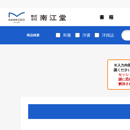
書 籍
和書
洋書
洋雑誌
商品検索
※入力内
認くださ
セッシ
誠に恐
解決さ