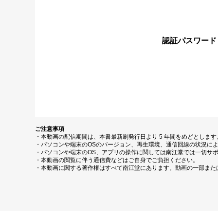
認証パスワード
ご注意事項
・本動画の配信期間は、本書最新刷発行日より 5 年間をめどとしま
・パソコンや端末のOSのバージョン、再生環境、通信回線の状況に
・パソコンや端末のOS、アプリの操作に関しては南江堂では一切サ
・本動画の閲覧に伴う通信費などはご自身でご負担ください。
・本動画に関する著作権はすべて南江堂にあります。動画の一部また