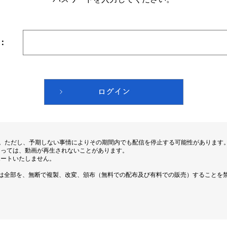
：
す。ただし、予期しない事情によりその期間内でも配信を停止する可能性があります
よっては、動画が再生されないことがあります。
ポートいたしません。
は全部を、無断で複製、改変、頒布（無料での配布及び有料での販売）することを