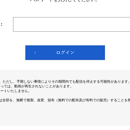
：
す。ただし、予期しない事情によりその期間内でも配信を停止する可能性があります
よっては、動画が再生されないことがあります。
ポートいたしません。
は全部を、無断で複製、改変、頒布（無料での配布及び有料での販売）することを