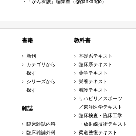
・『がん看護』編集室（@gankango）
書籍
教科書
新刊
基礎系テキスト
カテゴリから
臨床系テキスト
探す
薬学テキスト
シリーズから
栄養テキスト
探す
看護テキスト
リハビリ／スポーツ
／東洋医学テキスト
雑誌
臨床検査・臨床工学
臨床雑誌内科
・放射線技術テキスト
臨床雑誌外科
柔道整復テキスト