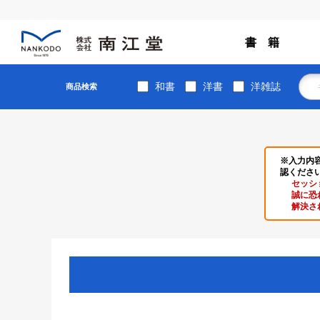
書 籍
和書
洋書
洋雑誌
商品検索
※入力内
認くださ
セッシ
誠に恐
解決さ