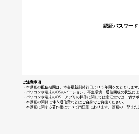
認証パスワード
ご注意事項
・本動画の配信期間は、本書最新刷発行日より 5 年間をめどとしま
・パソコンや端末のOSのバージョン、再生環境、通信回線の状況に
・パソコンや端末のOS、アプリの操作に関しては南江堂では一切サ
・本動画の閲覧に伴う通信費などはご自身でご負担ください。
・本動画に関する著作権はすべて南江堂にあります。動画の一部また