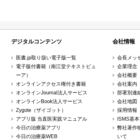
デジタルコンテンツ
会社情報
医書.jp取り扱い電子版一覧
会長メッ
電子版付書籍（南江堂テキストビュ
企業理念
ーア）
会社概要
オンラインアクセス権付き書籍
会社案内
オンラインJournal法人サービス
部署別連
オンラインBook法人サービス
会社地図
Zygote（ザイゴット）
採用情報
アプリ版 当直医実践マニュアル
ISMS基
今日の治療薬アプリ
弊社著作
今日の治療薬WEB
いて