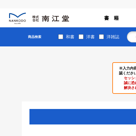
書 籍
和書
洋書
洋雑誌
商品検索
※入力内
認くださ
セッシ
誠に恐
解決さ