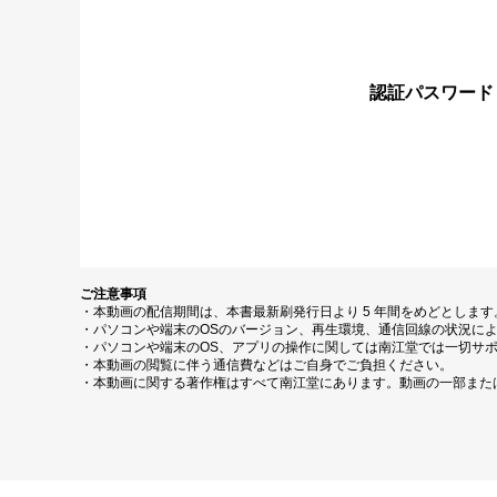
認証パスワード
ご注意事項
・本動画の配信期間は、本書最新刷発行日より 5 年間をめどとしま
・パソコンや端末のOSのバージョン、再生環境、通信回線の状況に
・パソコンや端末のOS、アプリの操作に関しては南江堂では一切サ
・本動画の閲覧に伴う通信費などはご自身でご負担ください。
・本動画に関する著作権はすべて南江堂にあります。動画の一部また