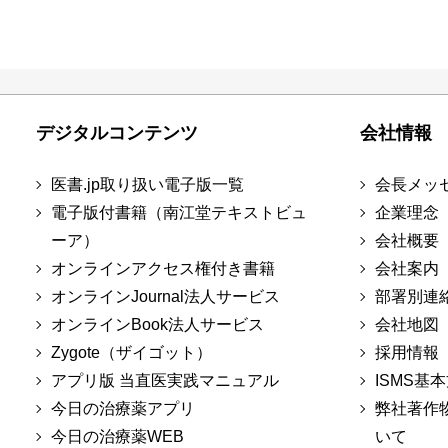
デジタルコンテンツ
会社情報
医書.jp取り扱い電子版一覧
会長メッ
電子版付書籍（南江堂テキストビュ
企業理念
ーア）
会社概要
オンラインアクセス権付き書籍
会社案内
オンラインJournal法人サービス
部署別連
オンラインBook法人サービス
会社地図
Zygote（ザイゴット）
採用情報
アプリ版 当直医実践マニュアル
ISMS基
今日の治療薬アプリ
弊社著作
今日の治療薬WEB
いて