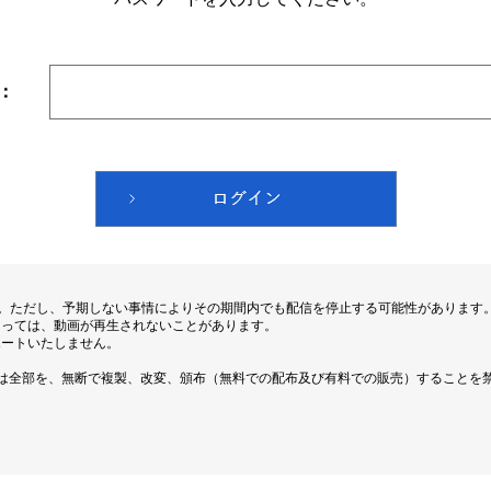
：
す。ただし、予期しない事情によりその期間内でも配信を停止する可能性があります
よっては、動画が再生されないことがあります。
ポートいたしません。
は全部を、無断で複製、改変、頒布（無料での配布及び有料での販売）することを