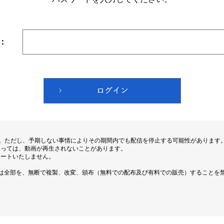
：
す。ただし、予期しない事情によりその期間内でも配信を停止する可能性があります
よっては、動画が再生されないことがあります。
ポートいたしません。
は全部を、無断で複製、改変、頒布（無料での配布及び有料での販売）することを