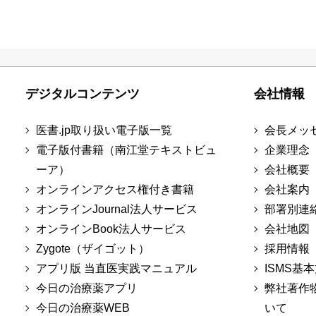
デジタルコンテンツ
会社情報
医書.jp取り扱い電子版一覧
会長メッ
電子版付書籍（南江堂テキストビュ
企業理念
ーア）
会社概要
オンラインアクセス権付き書籍
会社案内
オンラインJournal法人サービス
部署別連
オンラインBook法人サービス
会社地図
Zygote（ザイゴット）
採用情報
アプリ版 当直医実践マニュアル
ISMS基
今日の治療薬アプリ
弊社著作
今日の治療薬WEB
いて