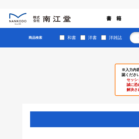
書 籍
和書
洋書
洋雑誌
商品検索
※入力内
認くださ
セッシ
誠に恐
解決さ