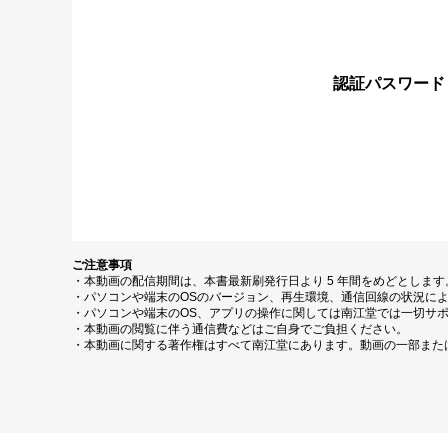
認証パスワード
ご注意事項
・本動画の配信期間は、本書最新刷発行日より 5 年間をめどとしま
・パソコンや端末のOSのバージョン、再生環境、通信回線の状況に
・パソコンや端末のOS、アプリの操作に関しては南江堂では一切サ
・本動画の閲覧に伴う通信費などはご自身でご負担ください。
・本動画に関する著作権はすべて南江堂にあります。動画の一部また