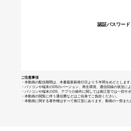
認証パスワード
ご注意事項
・本動画の配信期間は、本書最新刷発行日より 5 年間をめどとしま
・パソコンや端末のOSのバージョン、再生環境、通信回線の状況に
・パソコンや端末のOS、アプリの操作に関しては南江堂では一切サ
・本動画の閲覧に伴う通信費などはご自身でご負担ください。
・本動画に関する著作権はすべて南江堂にあります。動画の一部また