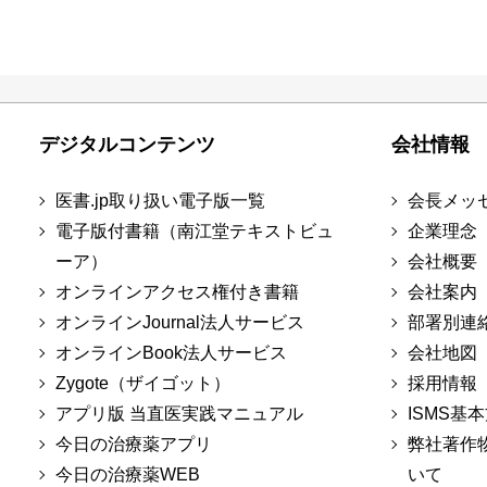
デジタルコンテンツ
会社情報
医書.jp取り扱い電子版一覧
会長メッ
電子版付書籍（南江堂テキストビュ
企業理念
ーア）
会社概要
オンラインアクセス権付き書籍
会社案内
オンラインJournal法人サービス
部署別連
オンラインBook法人サービス
会社地図
Zygote（ザイゴット）
採用情報
アプリ版 当直医実践マニュアル
ISMS基
今日の治療薬アプリ
弊社著作
今日の治療薬WEB
いて