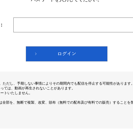
：
す。ただし、予期しない事情によりその期間内でも配信を停止する可能性があります
よっては、動画が再生されないことがあります。
ポートいたしません。
は全部を、無断で複製、改変、頒布（無料での配布及び有料での販売）することを