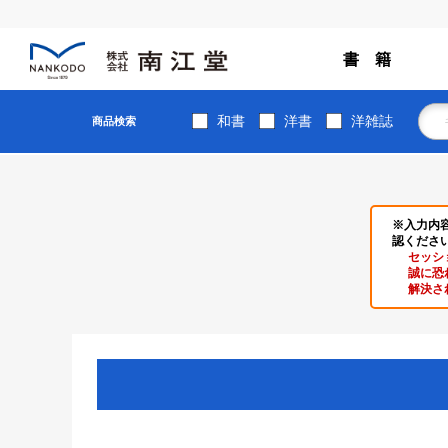
書 籍
和書
洋書
洋雑誌
商品検索
※入力内
認くださ
セッシ
誠に恐
解決さ