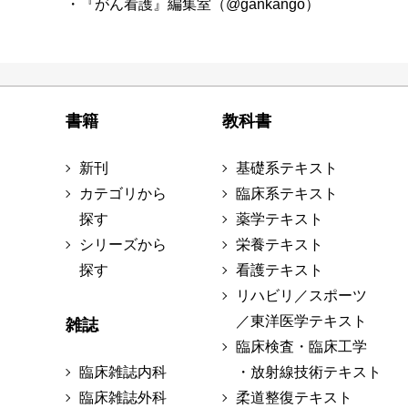
・『がん看護』編集室（@gankango）
書籍
教科書
新刊
基礎系テキスト
カテゴリから
臨床系テキスト
探す
薬学テキスト
シリーズから
栄養テキスト
探す
看護テキスト
リハビリ／スポーツ
／東洋医学テキスト
雑誌
臨床検査・臨床工学
臨床雑誌内科
・放射線技術テキスト
臨床雑誌外科
柔道整復テキスト