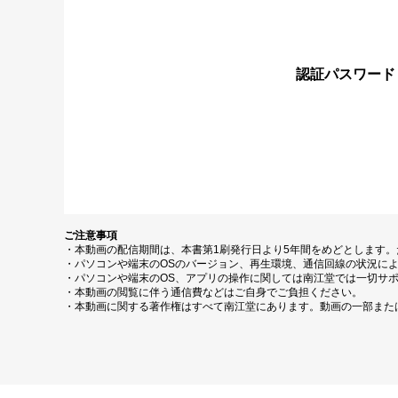
認証パスワード
ご注意事項
・本動画の配信期間は、本書第1刷発行日より5年間をめどとします
・パソコンや端末のOSのバージョン、再生環境、通信回線の状況に
・パソコンや端末のOS、アプリの操作に関しては南江堂では一切サ
・本動画の閲覧に伴う通信費などはご自身でご負担ください。
・本動画に関する著作権はすべて南江堂にあります。動画の一部また