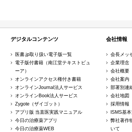
デジタルコンテンツ
会社情報
医書.jp取り扱い電子版一覧
会長メッ
電子版付書籍（南江堂テキストビュ
企業理念
ーア）
会社概要
オンラインアクセス権付き書籍
会社案内
オンラインJournal法人サービス
部署別連
オンラインBook法人サービス
会社地図
Zygote（ザイゴット）
採用情報
アプリ版 当直医実践マニュアル
ISMS基
今日の治療薬アプリ
弊社著作
今日の治療薬WEB
いて