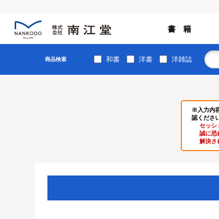
書 籍
和書
洋書
洋雑誌
商品検索
※入力内
認くださ
セッシ
誠に恐
解決さ