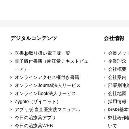
デジタルコンテンツ
会社情報
医書.jp取り扱い電子版一覧
会長メッ
電子版付書籍（南江堂テキストビュ
企業理念
ーア）
会社概要
オンラインアクセス権付き書籍
会社案内
オンラインJournal法人サービス
部署別連
オンラインBook法人サービス
会社地図
Zygote（ザイゴット）
採用情報
アプリ版 当直医実践マニュアル
ISMS基
今日の治療薬アプリ
弊社著作
今日の治療薬WEB
いて