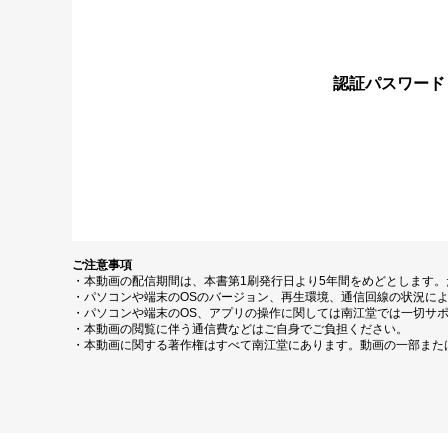
認証パスワード
ご注意事項
・本動画の配信期間は、本書第1刷発行日より5年間をめどとします
・パソコンや端末のOSのバージョン、再生環境、通信回線の状況に
・パソコンや端末のOS、アプリの操作に関しては南江堂では一切サ
・本動画の閲覧に伴う通信費などはご自身でご負担ください。
・本動画に関する著作権はすべて南江堂にあります。動画の一部また