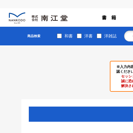
書 籍
和書
洋書
洋雑誌
商品検索
※入力内
認くださ
セッシ
誠に恐
解決さ