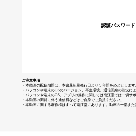
認証パスワード
ご注意事項
・本動画の配信期間は、本書最新刷発行日より 5 年間をめどとしま
・パソコンや端末のOSのバージョン、再生環境、通信回線の状況に
・パソコンや端末のOS、アプリの操作に関しては南江堂では一切サ
・本動画の閲覧に伴う通信費などはご自身でご負担ください。
・本動画に関する著作権はすべて南江堂にあります。動画の一部また