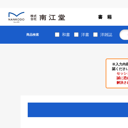
書 籍
和書
洋書
洋雑誌
商品検索
※入力内
認くださ
セッシ
誠に恐
解決さ