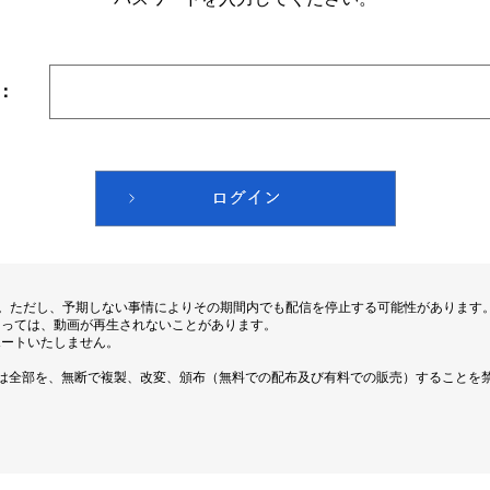
：
す。ただし、予期しない事情によりその期間内でも配信を停止する可能性があります
よっては、動画が再生されないことがあります。
ポートいたしません。
は全部を、無断で複製、改変、頒布（無料での配布及び有料での販売）することを