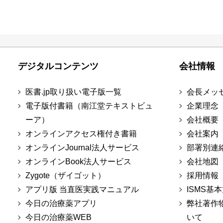
デジタルコンテンツ
会社情報
医書.jp取り扱い電子版一覧
会長メッ
電子版付書籍（南江堂テキストビュ
企業理念
ーア）
会社概要
オンラインアクセス権付き書籍
会社案内
オンラインJournal法人サービス
部署別連
オンラインBook法人サービス
会社地図
Zygote（ザイゴット）
採用情報
アプリ版 当直医実践マニュアル
ISMS基
今日の治療薬アプリ
弊社著作
今日の治療薬WEB
いて