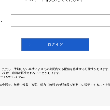
：
す。ただし、予期しない事情によりその期間内でも配信を停止する可能性があります
よっては、動画が再生されないことがあります。
ポートいたしません。
は全部を、無断で複製、改変、頒布（無料での配布及び有料での販売）することを