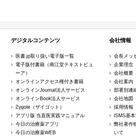
デジタルコンテンツ
会社情報
医書.jp取り扱い電子版一覧
会長メッ
電子版付書籍（南江堂テキストビュ
企業理念
ーア）
会社概要
オンラインアクセス権付き書籍
会社案内
オンラインJournal法人サービス
部署別連
オンラインBook法人サービス
会社地図
Zygote（ザイゴット）
採用情報
アプリ版 当直医実践マニュアル
ISMS基
今日の治療薬アプリ
弊社著作
今日の治療薬WEB
いて