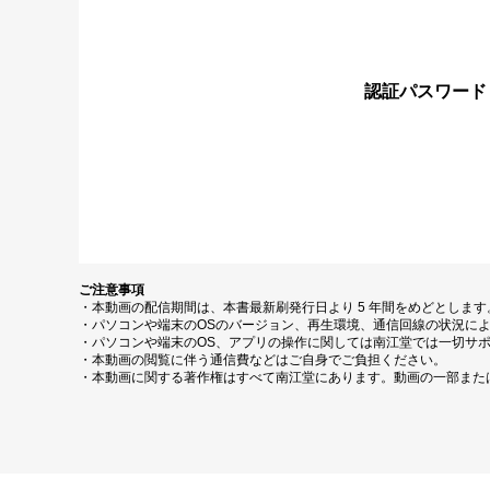
認証パスワード
ご注意事項
・本動画の配信期間は、本書最新刷発行日より 5 年間をめどとしま
・パソコンや端末のOSのバージョン、再生環境、通信回線の状況に
・パソコンや端末のOS、アプリの操作に関しては南江堂では一切サ
・本動画の閲覧に伴う通信費などはご自身でご負担ください。
・本動画に関する著作権はすべて南江堂にあります。動画の一部また