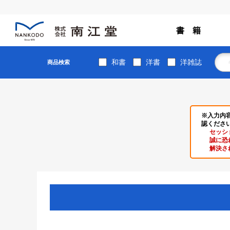
書 籍
和書
洋書
洋雑誌
商品検索
※入力内
認くださ
セッシ
誠に恐
解決さ