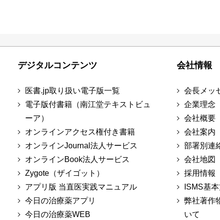
デジタルコンテンツ
会社情報
医書.jp取り扱い電子版一覧
会長メッ
電子版付書籍（南江堂テキストビュ
企業理念
ーア）
会社概要
オンラインアクセス権付き書籍
会社案内
オンラインJournal法人サービス
部署別連
オンラインBook法人サービス
会社地図
Zygote（ザイゴット）
採用情報
アプリ版 当直医実践マニュアル
ISMS基
今日の治療薬アプリ
弊社著作
今日の治療薬WEB
いて