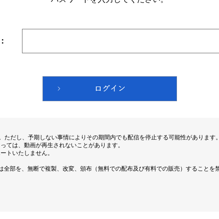
：
す。ただし、予期しない事情によりその期間内でも配信を停止する可能性があります
よっては、動画が再生されないことがあります。
ポートいたしません。
は全部を、無断で複製、改変、頒布（無料での配布及び有料での販売）することを