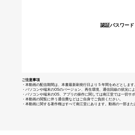
認証パスワード
ご注意事項
・本動画の配信期間は、本書最新刷発行日より 5 年間をめどとしま
・パソコンや端末のOSのバージョン、再生環境、通信回線の状況に
・パソコンや端末のOS、アプリの操作に関しては南江堂では一切サ
・本動画の閲覧に伴う通信費などはご自身でご負担ください。
・本動画に関する著作権はすべて南江堂にあります。動画の一部また