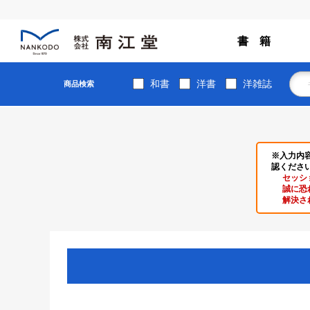
書 籍
和書
洋書
洋雑誌
商品検索
※入力内
認くださ
セッシ
誠に恐
解決さ