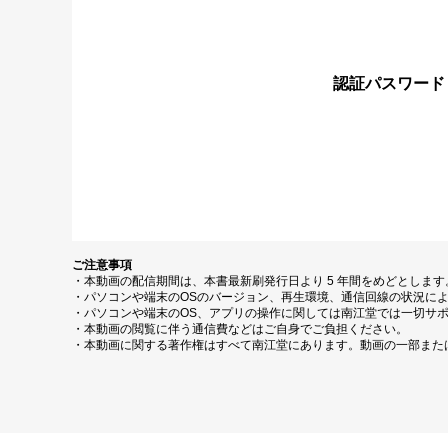
認証パスワード
ご注意事項
・本動画の配信期間は、本書最新刷発行日より 5 年間をめどとしま
・パソコンや端末のOSのバージョン、再生環境、通信回線の状況に
・パソコンや端末のOS、アプリの操作に関しては南江堂では一切サ
・本動画の閲覧に伴う通信費などはご自身でご負担ください。
・本動画に関する著作権はすべて南江堂にあります。動画の一部また