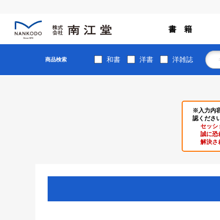
書 籍
和書
洋書
洋雑誌
商品検索
※入力内
認くださ
セッシ
誠に恐
解決さ