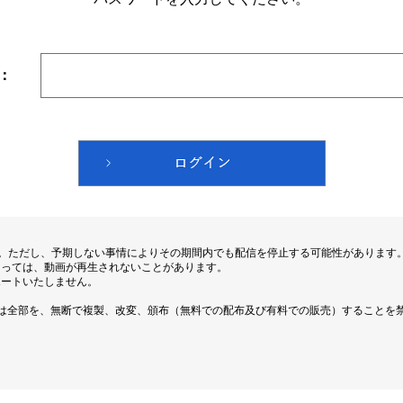
：
す。ただし、予期しない事情によりその期間内でも配信を停止する可能性があります
よっては、動画が再生されないことがあります。
ポートいたしません。
は全部を、無断で複製、改変、頒布（無料での配布及び有料での販売）することを