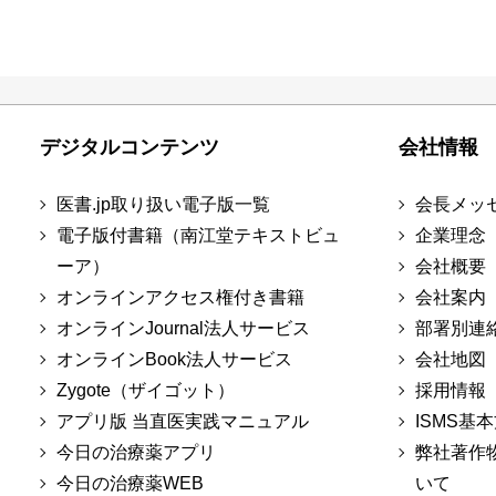
デジタルコンテンツ
会社情報
医書.jp取り扱い電子版一覧
会長メッ
電子版付書籍（南江堂テキストビュ
企業理念
ーア）
会社概要
オンラインアクセス権付き書籍
会社案内
オンラインJournal法人サービス
部署別連
オンラインBook法人サービス
会社地図
Zygote（ザイゴット）
採用情報
アプリ版 当直医実践マニュアル
ISMS基
今日の治療薬アプリ
弊社著作
今日の治療薬WEB
いて