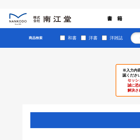
書 籍
和書
洋書
洋雑誌
商品検索
※入力内
認くださ
セッシ
誠に恐
解決さ