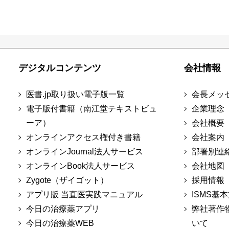
デジタルコンテンツ
会社情報
医書.jp取り扱い電子版一覧
会長メッ
電子版付書籍（南江堂テキストビュ
企業理念
ーア）
会社概要
オンラインアクセス権付き書籍
会社案内
オンラインJournal法人サービス
部署別連
オンラインBook法人サービス
会社地図
Zygote（ザイゴット）
採用情報
アプリ版 当直医実践マニュアル
ISMS基
今日の治療薬アプリ
弊社著作
今日の治療薬WEB
いて