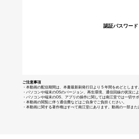
認証パスワード
ご注意事項
・本動画の配信期間は、本書最新刷発行日より 5 年間をめどとしま
・パソコンや端末のOSのバージョン、再生環境、通信回線の状況に
・パソコンや端末のOS、アプリの操作に関しては南江堂では一切サ
・本動画の閲覧に伴う通信費などはご自身でご負担ください。
・本動画に関する著作権はすべて南江堂にあります。動画の一部また