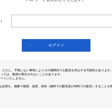
：
す。ただし、予期しない事情によりその期間内でも配信を停止する可能性があります
よっては、動画が再生されないことがあります。
ポートいたしません。
は全部を、無断で複製、改変、頒布（無料での配布及び有料での販売）することを