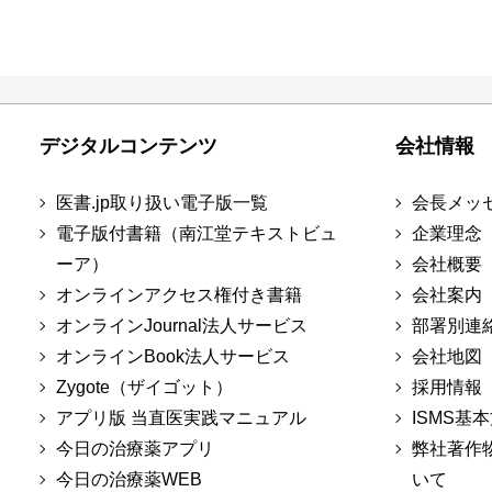
デジタルコンテンツ
会社情報
医書.jp取り扱い電子版一覧
会長メッ
電子版付書籍（南江堂テキストビュ
企業理念
ーア）
会社概要
オンラインアクセス権付き書籍
会社案内
オンラインJournal法人サービス
部署別連
オンラインBook法人サービス
会社地図
Zygote（ザイゴット）
採用情報
アプリ版 当直医実践マニュアル
ISMS基
今日の治療薬アプリ
弊社著作
今日の治療薬WEB
いて