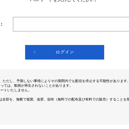
：
す。ただし、予期しない事情によりその期間内でも配信を停止する可能性があります
よっては、動画が再生されないことがあります。
ポートいたしません。
は全部を、無断で複製、改変、頒布（無料での配布及び有料での販売）することを