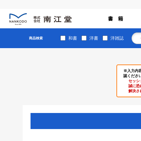
書 籍
和書
洋書
洋雑誌
商品検索
※入力内
認くださ
セッシ
誠に恐
解決さ