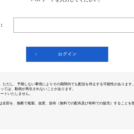
：
す。ただし、予期しない事情によりその期間内でも配信を停止する可能性があります
よっては、動画が再生されないことがあります。
ポートいたしません。
は全部を、無断で複製、改変、頒布（無料での配布及び有料での販売）することを