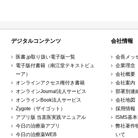
デジタルコンテンツ
会社情報
医書.jp取り扱い電子版一覧
会長メッ
電子版付書籍（南江堂テキストビュ
企業理念
ーア）
会社概要
オンラインアクセス権付き書籍
会社案内
オンラインJournal法人サービス
部署別連
オンラインBook法人サービス
会社地図
Zygote（ザイゴット）
採用情報
アプリ版 当直医実践マニュアル
ISMS基
今日の治療薬アプリ
弊社著作
今日の治療薬WEB
いて