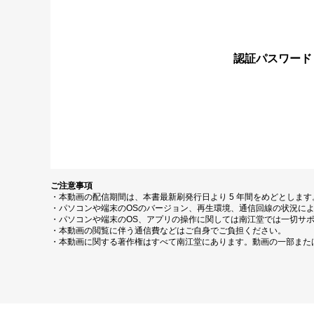
認証パスワード
ご注意事項
・本動画の配信期間は、本書最新刷発行日より 5 年間をめどとしま
・パソコンや端末のOSのバージョン、再生環境、通信回線の状況に
・パソコンや端末のOS、アプリの操作に関しては南江堂では一切サ
・本動画の閲覧に伴う通信費などはご自身でご負担ください。
・本動画に関する著作権はすべて南江堂にあります。動画の一部また