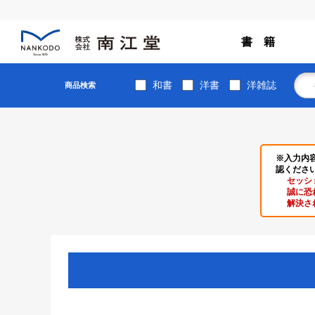
書 籍
和書
洋書
洋雑誌
商品検索
※入力内
認くださ
セッシ
誠に恐
解決さ