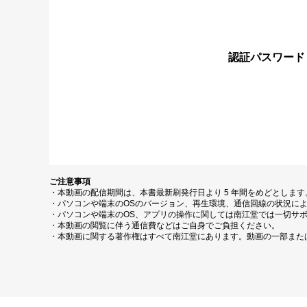
認証パスワード
ご注意事項
・本動画の配信期間は、本書最新刷発行日より 5 年間をめどとしま
・パソコンや端末のOSのバージョン、再生環境、通信回線の状況に
・パソコンや端末のOS、アプリの操作に関しては南江堂では一切サ
・本動画の閲覧に伴う通信費などはご自身でご負担ください。
・本動画に関する著作権はすべて南江堂にあります。動画の一部また