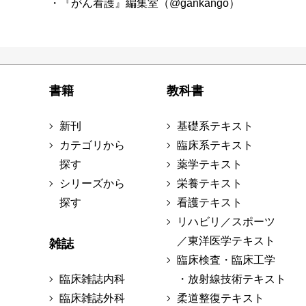
・『がん看護』編集室（@gankango）
書籍
教科書
新刊
基礎系テキスト
カテゴリから
臨床系テキスト
探す
薬学テキスト
シリーズから
栄養テキスト
探す
看護テキスト
リハビリ／スポーツ
／東洋医学テキスト
雑誌
臨床検査・臨床工学
臨床雑誌内科
・放射線技術テキスト
臨床雑誌外科
柔道整復テキスト