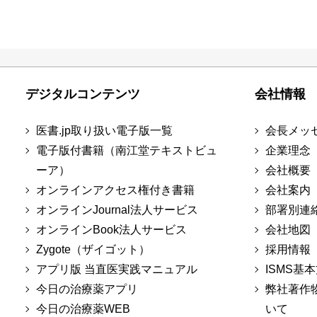
デジタルコンテンツ
会社情報
医書.jp取り扱い電子版一覧
会長メッ
電子版付書籍（南江堂テキストビュ
企業理念
ーア）
会社概要
オンラインアクセス権付き書籍
会社案内
オンラインJournal法人サービス
部署別連
オンラインBook法人サービス
会社地図
Zygote（ザイゴット）
採用情報
アプリ版 当直医実践マニュアル
ISMS基
今日の治療薬アプリ
弊社著作
今日の治療薬WEB
いて