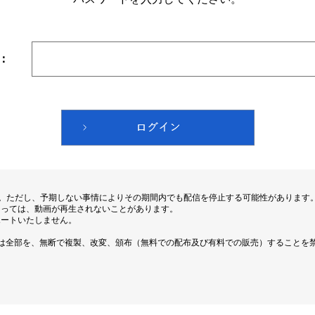
：
す。ただし、予期しない事情によりその期間内でも配信を停止する可能性があります
よっては、動画が再生されないことがあります。
ポートいたしません。
は全部を、無断で複製、改変、頒布（無料での配布及び有料での販売）することを