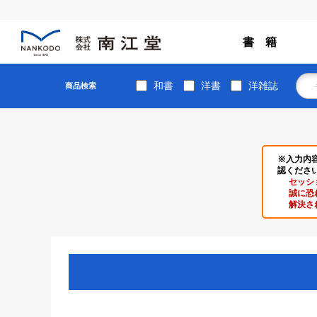
書 籍
和書
洋書
洋雑誌
商品検索
※入力内
認くださ
セッシ
誠に恐
解決さ