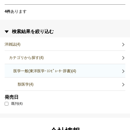
あります
4件
検索結果を絞り込む
洋雑誌(4)
カテゴリから探す(4)
医学一般(東洋医学･ｺﾝﾋﾟｭｰﾀ･辞書)(4)
獣医学(4)
発売日
既刊(4)