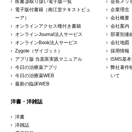
医書.jp取り扱い電子版一覧
会長メッ
電子版付書籍（南江堂テキストビュ
企業理念
ーア）
会社概要
オンラインアクセス権付き書籍
会社案内
オンラインJournal法人サービス
部署別連
オンラインBook法人サービス
会社地図
Zygote（ザイゴット）
採用情報
アプリ版 当直医実践マニュアル
ISMS基
今日の治療薬アプリ
弊社著作
今日の治療薬WEB
いて
最新の臨床WEB
洋書・洋雑誌
洋書
洋雑誌