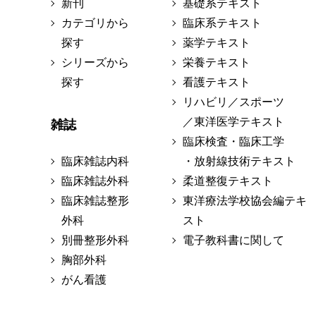
新刊
基礎系テキスト
カテゴリから
臨床系テキスト
探す
薬学テキスト
シリーズから
栄養テキスト
探す
看護テキスト
リハビリ／スポーツ
／東洋医学テキスト
雑誌
臨床検査・臨床工学
臨床雑誌内科
・放射線技術テキスト
臨床雑誌外科
柔道整復テキスト
臨床雑誌整形
東洋療法学校協会編テキ
外科
スト
別冊整形外科
電子教科書に関して
胸部外科
がん看護