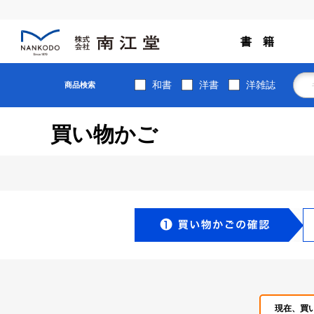
書 籍
和書
洋書
洋雑誌
商品検索
買い物かご
現在、買