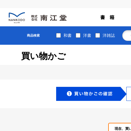
書 籍
和書
洋書
洋雑誌
商品検索
買い物かご
現在、買