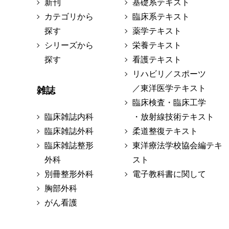
新刊
基礎系テキスト
カテゴリから
臨床系テキスト
探す
薬学テキスト
シリーズから
栄養テキスト
探す
看護テキスト
リハビリ／スポーツ
／東洋医学テキスト
雑誌
臨床検査・臨床工学
臨床雑誌内科
・放射線技術テキスト
臨床雑誌外科
柔道整復テキスト
臨床雑誌整形
東洋療法学校協会編テキ
外科
スト
別冊整形外科
電子教科書に関して
胸部外科
がん看護