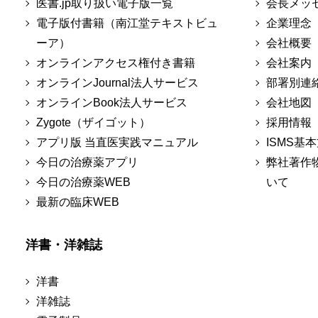
医書.jp取り扱い電子版一覧
会長メッ
電子版付書籍（南江堂テキストビュ
企業理念
ーア）
会社概要
オンラインアクセス権付き書籍
会社案内
オンラインJournal法人サービス
部署別連
オンラインBook法人サービス
会社地図
Zygote（ザイゴット）
採用情報
アプリ版 当直医実践マニュアル
ISMS基
今日の治療薬アプリ
弊社著作
今日の治療薬WEB
いて
最新の臨床WEB
洋書・洋雑誌
洋書
洋雑誌