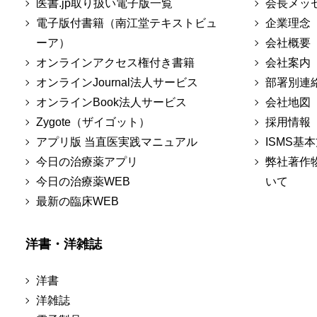
医書.jp取り扱い電子版一覧
会長メッ
電子版付書籍（南江堂テキストビュ
企業理念
ーア）
会社概要
オンラインアクセス権付き書籍
会社案内
オンラインJournal法人サービス
部署別連
オンラインBook法人サービス
会社地図
Zygote（ザイゴット）
採用情報
アプリ版 当直医実践マニュアル
ISMS基
今日の治療薬アプリ
弊社著作
今日の治療薬WEB
いて
最新の臨床WEB
洋書・洋雑誌
洋書
洋雑誌