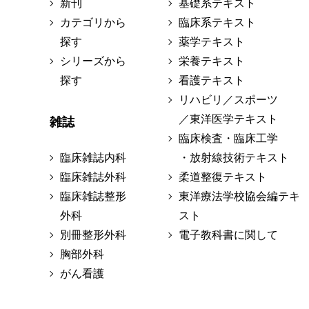
新刊
基礎系テキスト
カテゴリから
臨床系テキスト
探す
薬学テキスト
シリーズから
栄養テキスト
探す
看護テキスト
リハビリ／スポーツ
／東洋医学テキスト
雑誌
臨床検査・臨床工学
臨床雑誌内科
・放射線技術テキスト
臨床雑誌外科
柔道整復テキスト
臨床雑誌整形
東洋療法学校協会編テキ
外科
スト
別冊整形外科
電子教科書に関して
胸部外科
がん看護