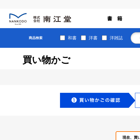
書 籍
和書
洋書
洋雑誌
商品検索
買い物かご
現在、買