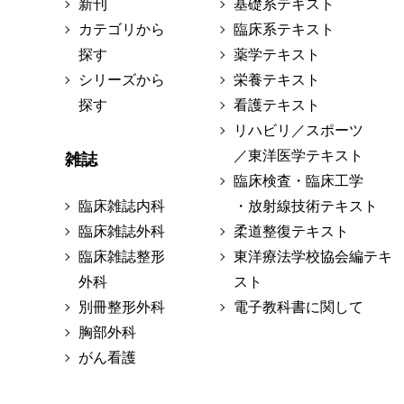
新刊
基礎系テキスト
カテゴリから
臨床系テキスト
探す
薬学テキスト
シリーズから
栄養テキスト
探す
看護テキスト
リハビリ／スポーツ
／東洋医学テキスト
雑誌
臨床検査・臨床工学
臨床雑誌内科
・放射線技術テキスト
臨床雑誌外科
柔道整復テキスト
臨床雑誌整形
東洋療法学校協会編テキ
外科
スト
別冊整形外科
電子教科書に関して
胸部外科
がん看護