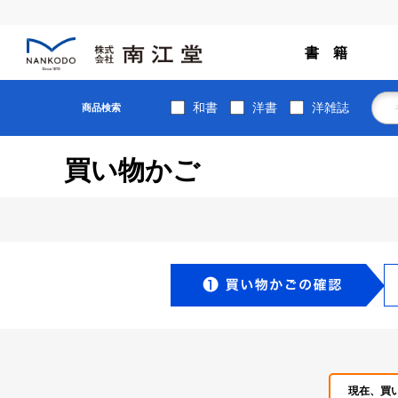
書 籍
和書
洋書
洋雑誌
商品検索
買い物かご
現在、買