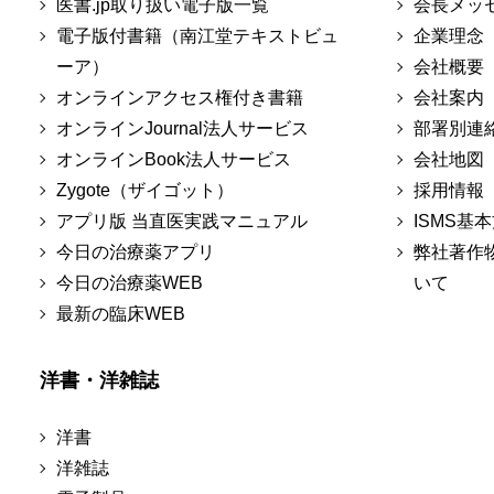
医書.jp取り扱い電子版一覧
会長メッ
電子版付書籍（南江堂テキストビュ
企業理念
ーア）
会社概要
オンラインアクセス権付き書籍
会社案内
オンラインJournal法人サービス
部署別連
オンラインBook法人サービス
会社地図
Zygote（ザイゴット）
採用情報
アプリ版 当直医実践マニュアル
ISMS基
今日の治療薬アプリ
弊社著作
今日の治療薬WEB
いて
最新の臨床WEB
洋書・洋雑誌
洋書
洋雑誌