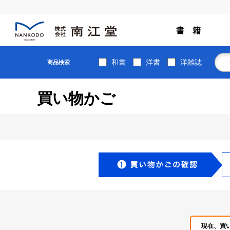
書 籍
和書
洋書
洋雑誌
商品検索
買い物かご
現在、買