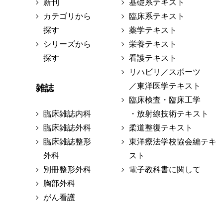
新刊
基礎系テキスト
カテゴリから
臨床系テキスト
探す
薬学テキスト
シリーズから
栄養テキスト
探す
看護テキスト
リハビリ／スポーツ
／東洋医学テキスト
雑誌
臨床検査・臨床工学
臨床雑誌内科
・放射線技術テキスト
臨床雑誌外科
柔道整復テキスト
臨床雑誌整形
東洋療法学校協会編テキ
外科
スト
別冊整形外科
電子教科書に関して
胸部外科
がん看護