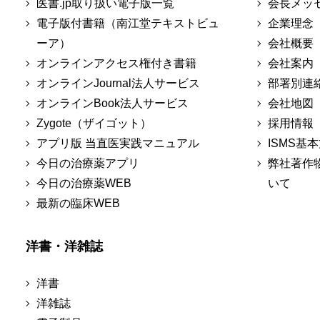
医書.jp取り扱い電子版一覧
会長メッ
電子版付書籍（南江堂テキストビュ
企業理念
ーア）
会社概要
オンラインアクセス権付き書籍
会社案内
オンラインJournal法人サービス
部署別連
オンラインBook法人サービス
会社地図
Zygote（ザイゴット）
採用情報
アプリ版 当直医実践マニュアル
ISMS基
今日の治療薬アプリ
弊社著作
今日の治療薬WEB
いて
最新の臨床WEB
洋書・洋雑誌
洋書
洋雑誌