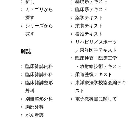
新刊
基礎系テキスト
カテゴリから
臨床系テキスト
探す
薬学テキスト
シリーズから
栄養テキスト
探す
看護テキスト
リハビリ／スポーツ
／東洋医学テキスト
雑誌
臨床検査・臨床工学
臨床雑誌内科
・放射線技術テキスト
臨床雑誌外科
柔道整復テキスト
臨床雑誌整形
東洋療法学校協会編テキ
外科
スト
別冊整形外科
電子教科書に関して
胸部外科
がん看護