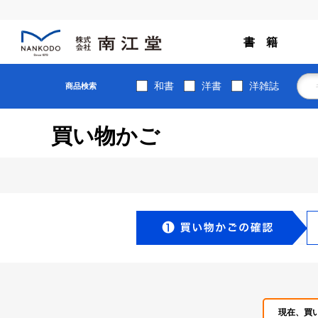
書 籍
和書
洋書
洋雑誌
商品検索
買い物かご
現在、買