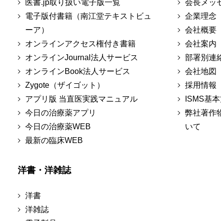
医書.jp取り扱い電子版一覧
会長メッ
電子版付書籍（南江堂テキストビュ
企業理念
ーア）
会社概要
オンラインアクセス権付き書籍
会社案内
オンラインJournal法人サービス
部署別連
オンラインBook法人サービス
会社地図
Zygote（ザイゴット）
採用情報
アプリ版 当直医実践マニュアル
ISMS基
今日の治療薬アプリ
弊社著作
今日の治療薬WEB
いて
最新の臨床WEB
洋書・洋雑誌
洋書
洋雑誌