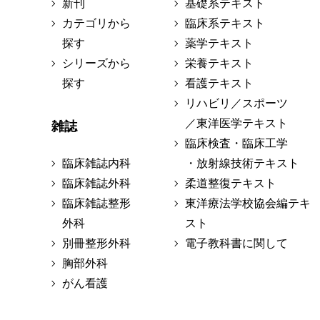
新刊
基礎系テキスト
カテゴリから
臨床系テキスト
探す
薬学テキスト
シリーズから
栄養テキスト
探す
看護テキスト
リハビリ／スポーツ
／東洋医学テキスト
雑誌
臨床検査・臨床工学
臨床雑誌内科
・放射線技術テキスト
臨床雑誌外科
柔道整復テキスト
臨床雑誌整形
東洋療法学校協会編テキ
外科
スト
別冊整形外科
電子教科書に関して
胸部外科
がん看護