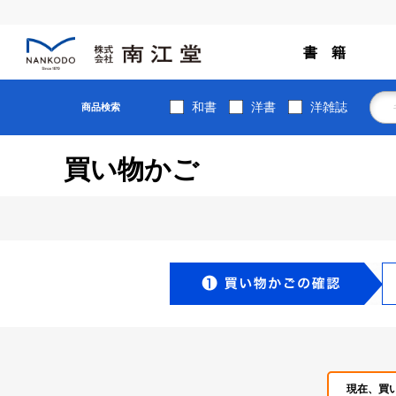
書 籍
和書
洋書
洋雑誌
商品検索
買い物かご
現在、買