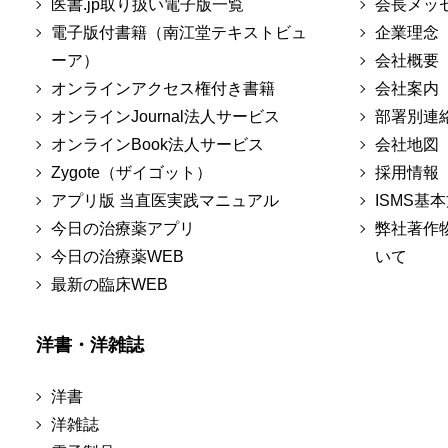
医書.jp取り扱い電子版一覧
会長メッ
電子版付書籍（南江堂テキストビュ
企業理念
ーア）
会社概要
オンラインアクセス権付き書籍
会社案内
オンラインJournal法人サービス
部署別連
オンラインBook法人サービス
会社地図
Zygote（ザイゴット）
採用情報
アプリ版 当直医実践マニュアル
ISMS基
今日の治療薬アプリ
弊社著作
今日の治療薬WEB
いて
最新の臨床WEB
洋書・洋雑誌
洋書
洋雑誌