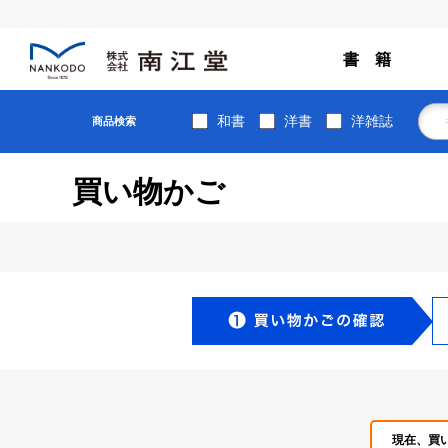
書 籍
和書
洋書
洋雑誌
商品検索
買い物かご
現在、買