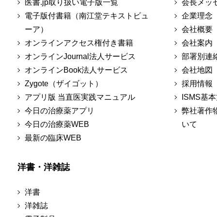
医書.jp取り扱い電子版一覧
会長メッ
電子版付書籍（南江堂テキストビュ
企業理念
ーア）
会社概要
オンラインアクセス権付き書籍
会社案内
オンラインJournal法人サービス
部署別連
オンラインBook法人サービス
会社地図
Zygote（ザイゴット）
採用情報
アプリ版 当直医実践マニュアル
ISMS基
今日の治療薬アプリ
弊社著作
今日の治療薬WEB
いて
最新の臨床WEB
洋書・洋雑誌
洋書
洋雑誌