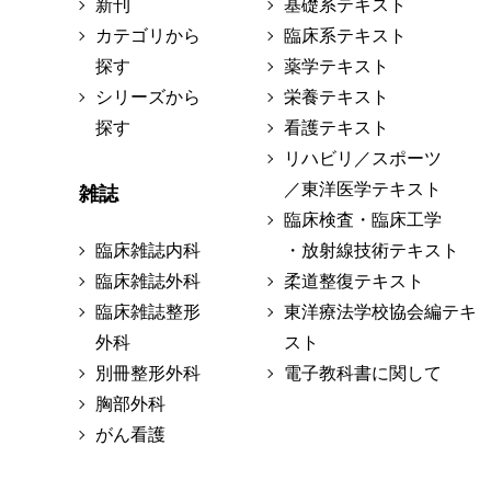
新刊
基礎系テキスト
カテゴリから
臨床系テキスト
探す
薬学テキスト
シリーズから
栄養テキスト
探す
看護テキスト
リハビリ／スポーツ
／東洋医学テキスト
雑誌
臨床検査・臨床工学
臨床雑誌内科
・放射線技術テキスト
臨床雑誌外科
柔道整復テキスト
臨床雑誌整形
東洋療法学校協会編テキ
外科
スト
別冊整形外科
電子教科書に関して
胸部外科
がん看護