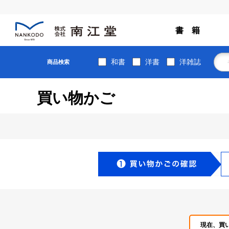
書 籍
和書
洋書
洋雑誌
商品検索
買い物かご
現在、買