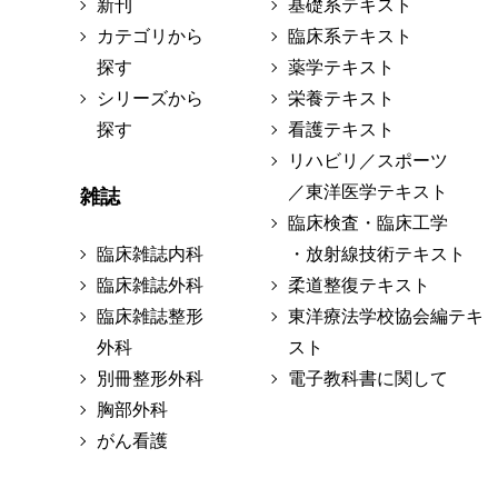
新刊
基礎系テキスト
カテゴリから
臨床系テキスト
探す
薬学テキスト
シリーズから
栄養テキスト
探す
看護テキスト
リハビリ／スポーツ
／東洋医学テキスト
雑誌
臨床検査・臨床工学
臨床雑誌内科
・放射線技術テキスト
臨床雑誌外科
柔道整復テキスト
臨床雑誌整形
東洋療法学校協会編テキ
外科
スト
別冊整形外科
電子教科書に関して
胸部外科
がん看護