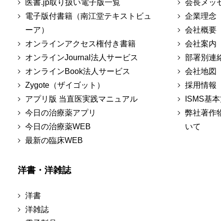
医書.jp取り扱い電子版一覧
会長メッ
電子版付書籍（南江堂テキストビュ
企業理念
ーア）
会社概要
オンラインアクセス権付き書籍
会社案内
オンラインJournal法人サービス
部署別連
オンラインBook法人サービス
会社地図
Zygote（ザイゴット）
採用情報
アプリ版 当直医実践マニュアル
ISMS基
今日の治療薬アプリ
弊社著作
今日の治療薬WEB
いて
最新の臨床WEB
洋書・洋雑誌
洋書
洋雑誌