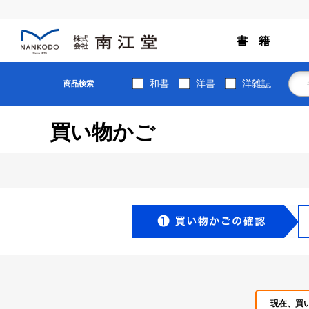
書 籍
和書
洋書
洋雑誌
商品検索
買い物かご
現在、買