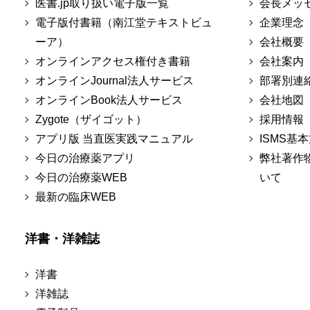
医書.jp取り扱い電子版一覧
会長メッ
電子版付書籍（南江堂テキストビュ
企業理念
ーア）
会社概要
オンラインアクセス権付き書籍
会社案内
オンラインJournal法人サービス
部署別連
オンラインBook法人サービス
会社地図
Zygote（ザイゴット）
採用情報
アプリ版 当直医実践マニュアル
ISMS基
今日の治療薬アプリ
弊社著作
今日の治療薬WEB
いて
最新の臨床WEB
洋書・洋雑誌
洋書
洋雑誌