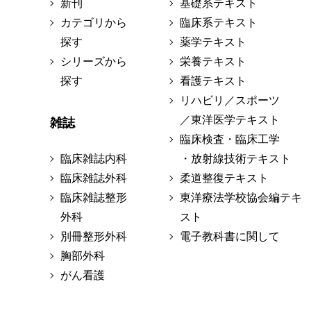
新刊
基礎系テキスト
カテゴリから
臨床系テキスト
探す
薬学テキスト
シリーズから
栄養テキスト
探す
看護テキスト
リハビリ／スポーツ
／東洋医学テキスト
雑誌
臨床検査・臨床工学
臨床雑誌内科
・放射線技術テキスト
臨床雑誌外科
柔道整復テキスト
臨床雑誌整形
東洋療法学校協会編テキ
外科
スト
別冊整形外科
電子教科書に関して
胸部外科
がん看護