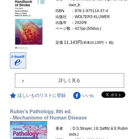
own,Jr.
ISBN
：978-1-975114-37-4
出版社
：WOLTERS KLUWER
出版年
：2020年
ページ数
：427pp.(50illus.)
11,143円
定価
(本体10,130円 ＋ 税)
詳しく見る
ほしいものリストに登録
いいね
Rubin's Pathology, 8th ed.
- Mechanisms of Human Disease
著者
：D.S.Strayer, J.E.Saffitz & E.Rubin
(eds.)