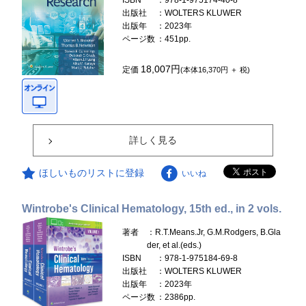
ISBN
：978-1-975174-40-8
出版社
：WOLTERS KLUWER
出版年
：2023年
ページ数
：451pp.
18,007円
定価
(本体16,370円 ＋ 税)
詳しく見る
ほしいものリストに登録
いいね
Wintrobe's Clinical Hematology, 15th ed., in 2 vols.
著者
：R.T.Means.Jr, G.M.Rodgers, B.Gla
der, et al.(eds.)
ISBN
：978-1-975184-69-8
出版社
：WOLTERS KLUWER
出版年
：2023年
ページ数
：2386pp.