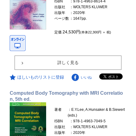
ISBN
：978-1-4963-8614-4
出版社
：WOLTERS KLUWER
出版年
：2020年
ページ数
：1647pp.
24,530円
定価
(本体22,300円 ＋ 税)
詳しく見る
ほしいものリストに登録
いいね
Computed Body Tomography with MRI Correlatio
n, 5th ed.
著者
：E.Y.Lee, A.Hunsaker & B.Siewert
(eds.)
ISBN
：978-1-4963-7049-5
出版社
：WOLTERS KLUWER
出版年
：2020年