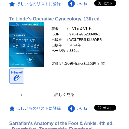
ほしいものリストに登録
いいね
Te Linde's Operative Gynecology, 13th ed.
著者
：L.V.Le & V.L.Handa
ISBN
：978-1-975200-09-1
出版社
：WOLTERS KLUWER
出版年
：2024年
ページ数
：839pp.
34,309円
定価
(本体31,190円 ＋ 税)
詳しく見る
ほしいものリストに登録
いいね
Sarrafian's Anatomy of the Foot & Ankle, 4th ed.