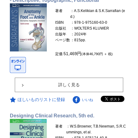
- Descriptive, Topographic, Functional
著者
：A.S.Kelikian & S.K.Sarrafian (e
d.)
ISBN
：978-1-975160-63-0
出版社
：WOLTERS KLUWER
出版年
：2024年
ページ数
：815pp.
51,469円
定価
(本体46,790円 ＋ 税)
詳しく見る
ほしいものリストに登録
いいね
Designing Clinical Research, 5th ed.
著者
：W.S.Browner, T.B.Newman, S.R.C
ummings, et al.