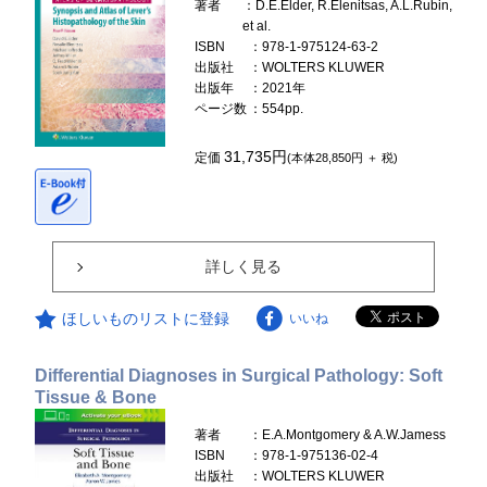
著者
：D.E.Elder, R.Elenitsas, A.L.Rubin,
et al.
ISBN
：978-1-975124-63-2
出版社
：WOLTERS KLUWER
出版年
：2021年
ページ数
：554pp.
31,735円
定価
(本体28,850円 ＋ 税)
詳しく見る
ほしいものリストに登録
いいね
Differential Diagnoses in Surgical Pathology: Soft
Tissue & Bone
著者
：E.A.Montgomery & A.W.Jamess
ISBN
：978-1-975136-02-4
出版社
：WOLTERS KLUWER