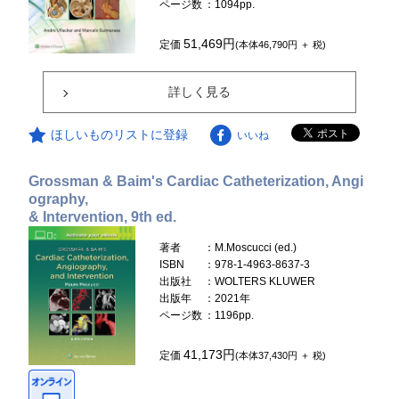
ページ数
：1094pp.
51,469円
定価
(本体46,790円 ＋ 税)
詳しく見る
ほしいものリストに登録
いいね
Grossman & Baim's Cardiac Catheterization, Angi
ography,
& Intervention, 9th ed.
著者
：M.Moscucci (ed.)
ISBN
：978-1-4963-8637-3
出版社
：WOLTERS KLUWER
出版年
：2021年
ページ数
：1196pp.
41,173円
定価
(本体37,430円 ＋ 税)