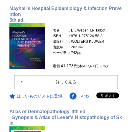
Mayhall's Hospital Epidemiology & Infection Preve
ntion
5th ed.
著者
：D.J.Weber, T.R.Talbot
ISBN
：978-1-975124-58-8
出版社
：WOLTERS KLUWER
出版年
：2021年
ページ数
：742pp.
41,173円
定価
(本体37,430円 ＋ 税)
詳しく見る
ほしいものリストに登録
いいね
Atlas of Dermatopathology, 4th ed.
- Synopsis & Atlas of Lever's Histopathology of Sk
in