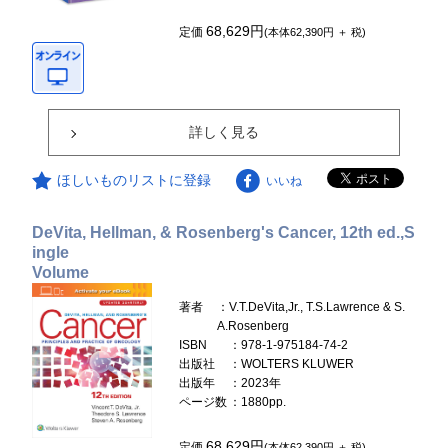
68,629円
定価
(本体62,390円 ＋ 税)
詳しく見る
ほしいものリストに登録
いいね
DeVita, Hellman, & Rosenberg's Cancer, 12th ed.,S
ingle
Volume
著者
：V.T.DeVita,Jr., T.S.Lawrence & S.
A.Rosenberg
ISBN
：978-1-975184-74-2
出版社
：WOLTERS KLUWER
出版年
：2023年
ページ数
：1880pp.
68,629円
定価
(本体62,390円 ＋ 税)