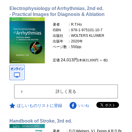
Electrophysiology of Arrhythmias, 2nd ed.
- Practical Images for Diagnosis & Ablation
著者
：R.T.Ho
ISBN
：978-1-975101-10-7
出版社
：WOLTERS KLUWER
出版年
：2020年
ページ数
：550pp.
24,013円
定価
(本体21,830円 ＋ 税)
詳しく見る
ほしいものリストに登録
いいね
Handbook of Stroke, 3rd ed.
著者
：D.O.Wiebers, V.L.Feigin & R.D.Br