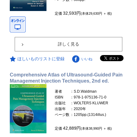
32,593円
定価
(本体29,630円 ＋ 税)
詳しく見る
ほしいものリストに登録
いいね
Comprehensive Atlas of Ultrasound-Guided Pain
Management Injection Techniques, 2nd ed.
著者
：S.D.Waldman
ISBN
：978-1-975136-71-0
出版社
：WOLTERS KLUWER
出版年
：2020年
ページ数
：1205pp.(1314illus.)
42,889円
定価
(本体38,990円 ＋ 税)