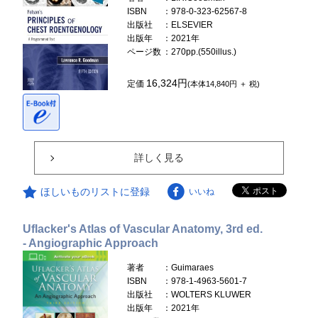
ISBN
：978-0-323-62567-8
出版社
：ELSEVIER
出版年
：2021年
ページ数
：270pp.(550illus.)
16,324円
定価
(本体14,840円 ＋ 税)
詳しく見る
ほしいものリストに登録
いいね
Uflacker's Atlas of Vascular Anatomy, 3rd ed.
- Angiographic Approach
著者
：Guimaraes
ISBN
：978-1-4963-5601-7
出版社
：WOLTERS KLUWER
出版年
：2021年