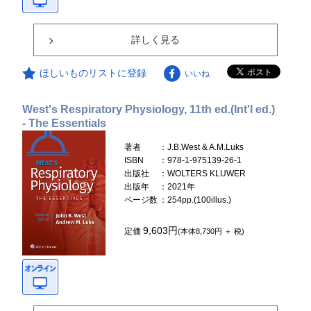
詳しく見る
ほしいものリストに登録
いいね
West's Respiratory Physiology, 11th ed.(Int'l ed.)
- The Essentials
著者
：J.B.West & A.M.Luks
ISBN
：978-1-975139-26-1
出版社
：WOLTERS KLUWER
出版年
：2021年
ページ数
：254pp.(100illus.)
9,603円
定価
(本体8,730円 ＋ 税)