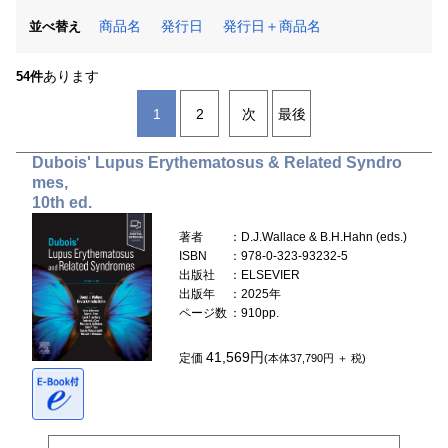
商品名
発行日
発行日＋商品名
並べ替え
あります
54件
1
2
次
最後
Dubois' Lupus Erythematosus & Related Syndro
mes,
10th ed.
著者
：D.J.Wallace & B.H.Hahn (eds.)
ISBN
：978-0-323-93232-5
出版社
：ELSEVIER
出版年
：2025年
ページ数
：910pp.
41,569円
定価
(本体37,790円 ＋ 税)