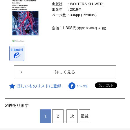
出版社
：WOLTERS KLUWER
出版年
：2019年
ページ数
：336pp.(155illus.)
11,308円
定価
(本体10,280円 ＋ 税)
詳しく見る
ほしいものリストに登録
いいね
あります
54件
1
2
次
最後