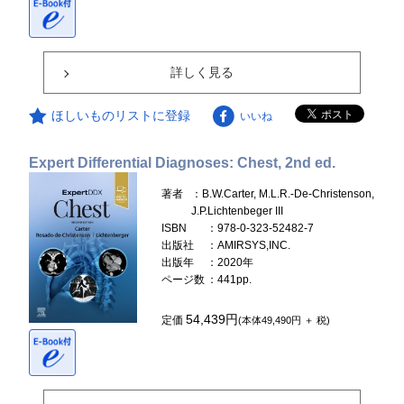
詳しく見る
ほしいものリストに登録
いいね
Expert Differential Diagnoses: Chest, 2nd ed.
著者
：B.W.Carter, M.L.R.-De-Christenson,
J.P.Lichtenbeger III
ISBN
：978-0-323-52482-7
出版社
：AMIRSYS,INC.
出版年
：2020年
ページ数
：441pp.
54,439円
定価
(本体49,490円 ＋ 税)