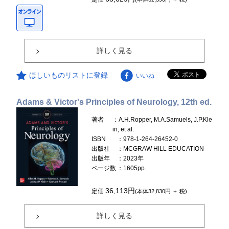
詳しく見る
ほしいものリストに登録
いいね
Adams & Victor's Principles of Neurology, 12th ed.
著者
：A.H.Ropper, M.A.Samuels, J.P.Kle
in, et al.
ISBN
：978-1-264-26452-0
出版社
：MCGRAW HILL EDUCATION
出版年
：2023年
ページ数
：1605pp.
36,113円
定価
(本体32,830円 ＋ 税)
詳しく見る