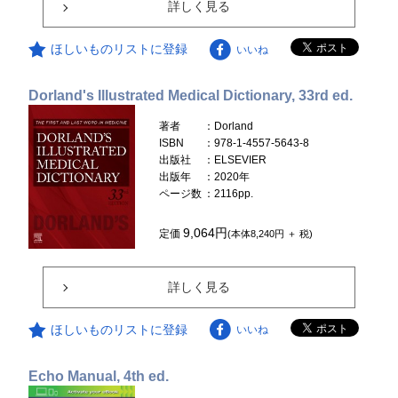
詳しく見る
ほしいものリストに登録
いいね
Dorland's Illustrated Medical Dictionary, 33rd ed.
著者
：Dorland
ISBN
：978-1-4557-5643-8
出版社
：ELSEVIER
出版年
：2020年
ページ数
：2116pp.
9,064円
定価
(本体8,240円 ＋ 税)
詳しく見る
ほしいものリストに登録
いいね
Echo Manual, 4th ed.