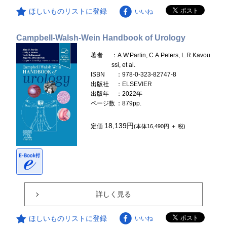
ほしいものリストに登録
いいね
Campbell-Walsh-Wein Handbook of Urology
著者
：A.W.Partin, C.A.Peters, L.R.Kavou
ssi, et al.
ISBN
：978-0-323-82747-8
出版社
：ELSEVIER
出版年
：2022年
ページ数
：879pp.
18,139円
定価
(本体16,490円 ＋ 税)
詳しく見る
ほしいものリストに登録
いいね