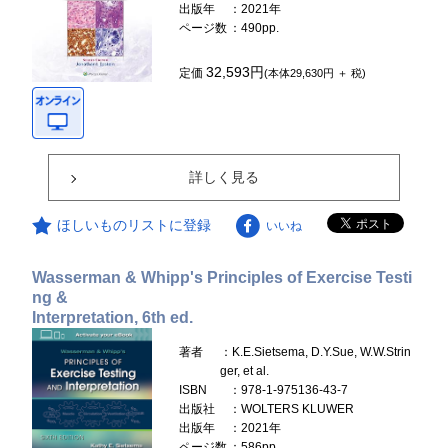
出版年
：2021年
ページ数
：490pp.
32,593円
定価
(本体29,630円 ＋ 税)
詳しく見る
ほしいものリストに登録
いいね
Wasserman & Whipp's Principles of Exercise Testi
ng &
Interpretation, 6th ed.
著者
：K.E.Sietsema, D.Y.Sue, W.W.Strin
ger, et al.
ISBN
：978-1-975136-43-7
出版社
：WOLTERS KLUWER
出版年
：2021年
ページ数
：586pp.