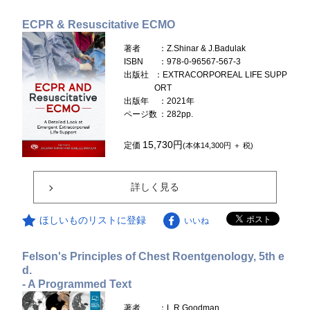
ECPR & Resuscitative ECMO
著者
：Z.Shinar & J.Badulak
ISBN
：978-0-96567-567-3
出版社
：EXTRACORPOREAL LIFE SUPP
ORT
出版年
：2021年
ページ数
：282pp.
15,730円
定価
(本体14,300円 ＋ 税)
詳しく見る
ほしいものリストに登録
いいね
Felson's Principles of Chest Roentgenology, 5th e
d.
- A Programmed Text
著者
：L.R.Goodman