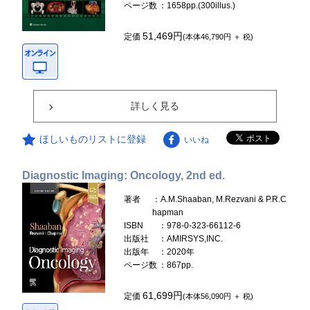
ページ数
：1658pp.(300illus.)
51,469円
定価
(本体46,790円 ＋ 税)
詳しく見る
ほしいものリストに登録
いいね
Diagnostic Imaging: Oncology, 2nd ed.
著者
：A.M.Shaaban, M.Rezvani & P.R.C
hapman
ISBN
：978-0-323-66112-6
出版社
：AMIRSYS,INC.
出版年
：2020年
ページ数
：867pp.
61,699円
定価
(本体56,090円 ＋ 税)