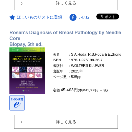
詳しく見る
ほしいものリストに登録
いいね
Rosen's Diagnosis of Breast Pathology by Needle
Core
Biopsy, 5th ed.
著者
：S.A.Hoda, R.S.Hoda & E.Zhong
ISBN
：978-1-975198-36-7
出版社
：WOLTERS KLUWER
出版年
：2025年
ページ数
：535pp.
45,463円
定価
(本体41,330円 ＋ 税)
詳しく見る