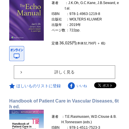
著者
：J.K.Oh, G.C.Kane, J.B.Seward, e
t al.
ISBN
：978-1-4963-1219-8
出版社
：WOLTERS KLUWER
出版年
：2019年
ページ数
：722pp.
36,025円
定価
(本体32,750円 ＋ 税)
詳しく見る
ほしいものリストに登録
いいね
Handbook of Patient Care in Vascular Diseases, 6t
h ed.
著者
：T.E.Rasmussen, W.D.Clouse & B.
H.Tonnessen (eds.)
ISBN
：978-1-4511-7523-3